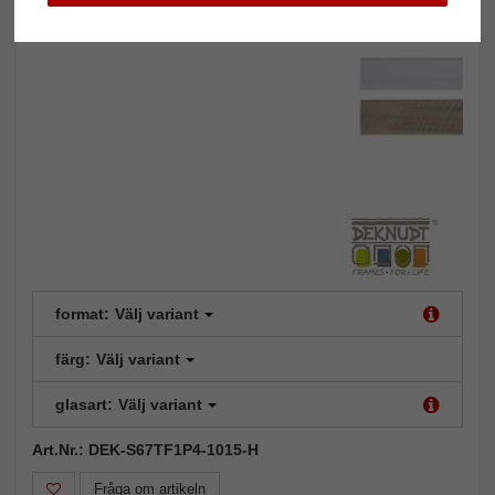
format:
Välj variant
färg:
Välj variant
glasart:
Välj variant
Art.Nr.: DEK-S67TF1P4-1015-H
Fråga om artikeln