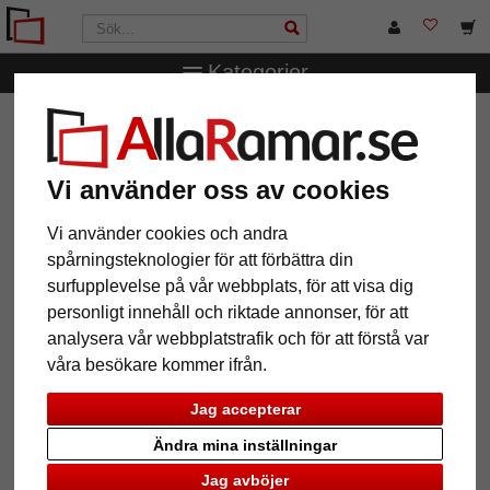
Kategorier
AllaRamar.se
Ramstorlek
10x15 cm
Opitter galleriram
för 4 bilder med krokar
Vi använder oss av cookies
Opitter galleriram för 4 bilder med
krokar
Vi använder cookies och andra
spårningsteknologier för att förbättra din
surfupplevelse på vår webbplats, för att visa dig
personligt innehåll och riktade annonser, för att
analysera vår webbplatstrafik och för att förstå var
våra besökare kommer ifrån.
Jag accepterar
Ändra mina inställningar
Jag avböjer