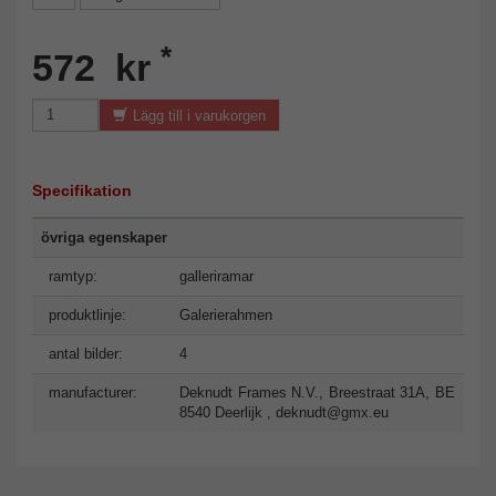
*
572 kr
Lägg till i varukorgen
Specifikation
övriga egenskaper
ramtyp:
galleriramar
produktlinje:
Galerierahmen
antal bilder:
4
manufacturer:
Deknudt Frames N.V., Breestraat 31A, BE
8540 Deerlijk ,
deknudt@gmx.eu