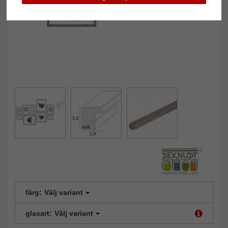
färg:
Välj variant
glasart:
Välj variant