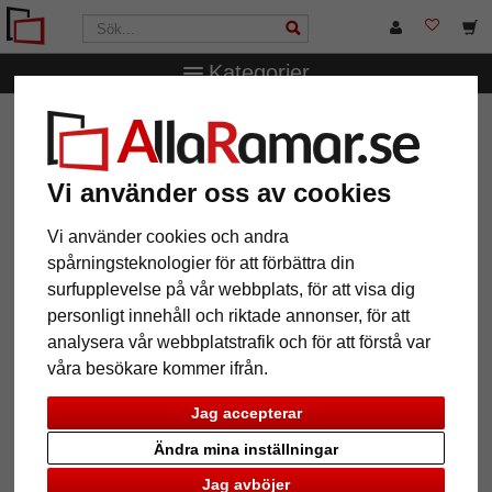
Kategorier
AllaRamar.se
Övriga produkter
Tavelväggar
Paul
tavelvägg för 10 bilder
Paul tavelvägg för 10 bilder
Vi använder oss av cookies
Vi använder cookies och andra
spårningsteknologier för att förbättra din
surfupplevelse på vår webbplats, för att visa dig
personligt innehåll och riktade annonser, för att
analysera vår webbplatstrafik och för att förstå var
våra besökare kommer ifrån.
Jag accepterar
Ändra mina inställningar
Tillbaka
Näst
Jag avböjer