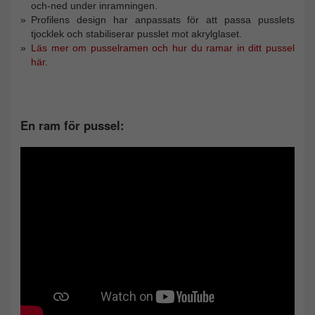
och-ned under inramningen.
Profilens design har anpassats för att passa pusslets
tjocklek och stabiliserar pusslet mot akrylglaset.
Läs mer om pusselramen och hur du ramar in ditt pussel
här.
En ram för pussel: