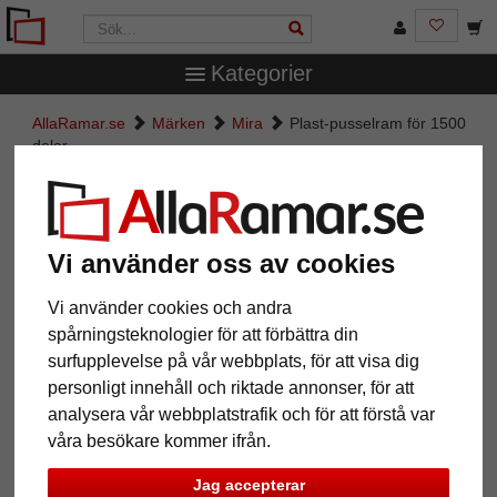
Kategorier
AllaRamar.se
Märken
Mira
Plast-pusselram för 1500
delar
Plast-pusselram för 1500 delar
Vi använder oss av cookies
Vi använder cookies och andra
spårningsteknologier för att förbättra din
surfupplevelse på vår webbplats, för att visa dig
personligt innehåll och riktade annonser, för att
analysera vår webbplatstrafik och för att förstå var
våra besökare kommer ifrån.
Tillbaka
Näst
Jag accepterar