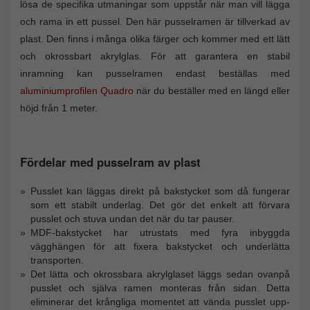
lösa de specifika utmaningar som uppstår när man vill lägga
och rama in ett pussel. Den här pusselramen är tillverkad av
plast. Den finns i många olika färger och kommer med ett lätt
och okrossbart akrylglas. För att garantera en stabil
inramning kan pusselramen endast beställas med
aluminiumprofilen Quadro
när du beställer med en längd eller
höjd från 1 meter.
Fördelar med pusselram av plast
Pusslet kan läggas direkt på bakstycket som då fungerar
som ett stabilt underlag. Det gör det enkelt att förvara
pusslet och stuva undan det när du tar pauser.
MDF-bakstycket har utrustats med fyra inbyggda
vägghängen för att fixera bakstycket och underlätta
transporten.
Det lätta och okrossbara akrylglaset läggs sedan ovanpå
pusslet och själva ramen monteras från sidan. Detta
eliminerar det krångliga momentet att vända pusslet upp-