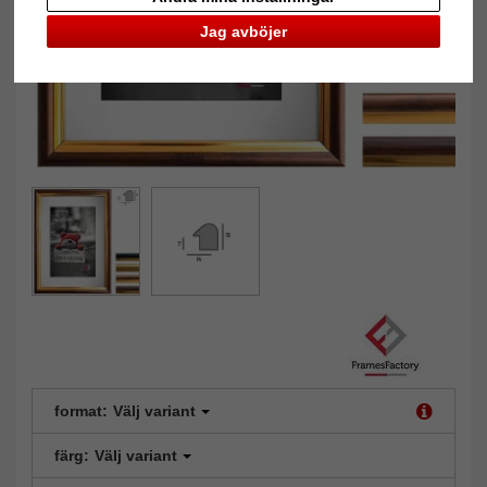
Jag avböjer
format:
Välj variant
färg:
Välj variant