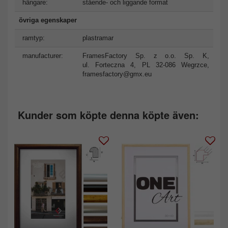
hängare:
stående- och liggande format
övriga egenskaper
ramtyp:
plastramar
manufacturer:
FramesFactory Sp. z o.o. Sp. K,
ul. Forteczna 4, PL 32-086 Wegrzce,
framesfactory@gmx.eu
Kunder som köpte denna köpte även: