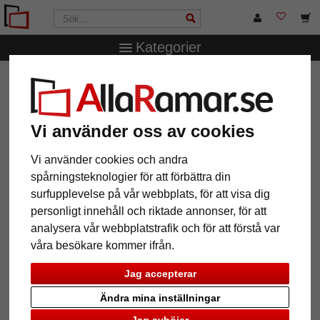
Kategorier
AllaRamar.se
Märken
Walther Design
Plastram Steel
Style med passepartout
Plastram Steel Style med
Vi använder oss av cookies
passepartout
Vi använder cookies och andra
spårningsteknologier för att förbättra din
surfupplevelse på vår webbplats, för att visa dig
personligt innehåll och riktade annonser, för att
analysera vår webbplatstrafik och för att förstå var
våra besökare kommer ifrån.
Jag accepterar
Ändra mina inställningar
Tillbaka
Näst