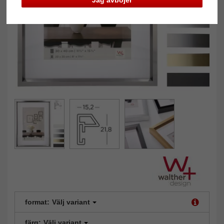
Jag avböjer
format:
Välj variant
färg:
Välj variant