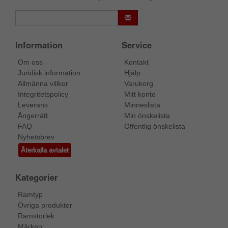
Information
Service
Om oss
Kontakt
Juridisk information
Hjälp
Allmänna villkor
Varukorg
Integritetspolicy
Mitt konto
Leverans
Minneslista
Ångerrätt
Min önskelista
FAQ
Offentlig önskelista
Nyhetsbrev
Återkalla avtalet
Kategorier
Ramtyp
Övriga produkter
Ramstorlek
Märken