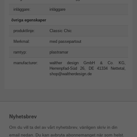
inläggare:
inläggare
övriga egenskaper
produktlinje:
Classic Chic
Merkmal:
med passepartout
ramtyp:
plastramar
manufacturer:
walther design GmbH & Co. KG,
Herrenpfad-Süd 26, DE 41334 Nettetal,
shop@waltherdesign.de
Nyhetsbrev
Om du vill ta del av vårt nyhetsbrev, vänligen skriv in din
email nedan. Du kan avbryta abonnemanget när som helst.