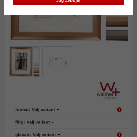
Jag avböjer
format:
Välj variant
färg:
Välj variant
glasart:
Välj variant