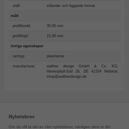
ställ:
stående- och liggande format
mått
profilbredd:
30,00 mm
profilhöjd:
15,00 mm
övriga egenskaper
ramtyp:
plastramar
manufacturer:
walther design GmbH & Co. KG,
Herrenpfad-Süd 26, DE 41334 Nettetal,
shop@waltherdesign.de
Nyhetsbrev
Om du vill ta del av vårt nyhetsbrev, vänligen skriv in din