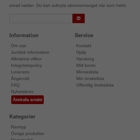
email nedan. Du kan avbryta abonnemanget när som helst.
Information
Service
Om oss
Kontakt
Juridisk information
Hjälp
Allmänna villkor
Varukorg
Integritetspolicy
Mitt konto
Leverans
Minneslista
Ångerrätt
Min önskelista
FAQ
Offentlig önskelista
Nyhetsbrev
Återkalla avtalet
Kategorier
Ramtyp
Övriga produkter
Ramstorlek