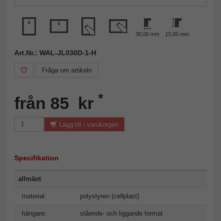
30,00 mm
15,00 mm
Art.Nr.: WAL-JL030D-1-H
Fråga om artikeln
*
från 85 kr
Lägg till i varukorgen
Specifikation
allmänt
material:
polystyren (cellplast)
hängare:
stående- och liggande format