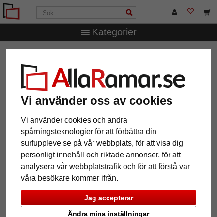
Kategorier
AllaRamar.se
Ramtyp
Plastramar
Plastram-
måttbeställd Arnos Grove
Plastram- måttbeställd Arnos
Grove
Vi använder oss av cookies
Vi använder cookies och andra
spårningsteknologier för att förbättra din
surfupplevelse på vår webbplats, för att visa dig
personligt innehåll och riktade annonser, för att
analysera vår webbplatstrafik och för att förstå var
våra besökare kommer ifrån.
Jag accepterar
Ändra mina inställningar
Tillbaka
Näst