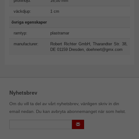
profilhöjd:
16,00 mm
väckdjup:
1 cm
övriga egenskaper
ramtyp:
plastramar
manufacturer:
Robert Richter GmbH, Tharandter Str. 38,
DE 01159 Dresden,
doehnert@gmx.com
Nyhetsbrev
Om du vill ta del av vårt nyhetsbrev, vänligen skriv in din
email nedan. Du kan avbryta abonnemanget när som helst.