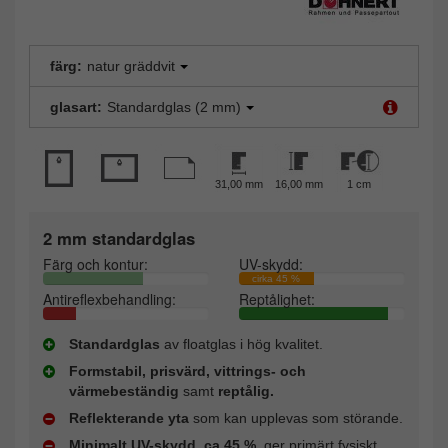
färg:
natur gräddvit
glasart:
Standardglas (2 mm)
31,00 mm
16,00 mm
1 cm
2 mm standardglas
Färg och kontur:
UV-skydd:
cirka 45 %
Antireflexbehandling:
Reptålighet:
Standardglas
av floatglas i hög kvalitet.
Formstabil, prisvärd, vittrings- och
värmebeständig
samt
reptålig.
Reflekterande yta
som kan upplevas som störande.
Minimalt UV-skydd, ca 45 %
, ger primärt fysiskt