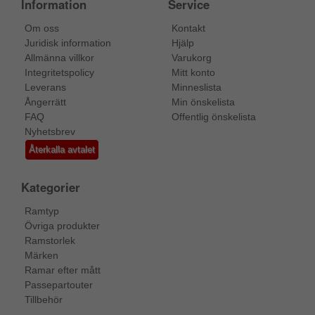
Information
Service
Om oss
Kontakt
Juridisk information
Hjälp
Allmänna villkor
Varukorg
Integritetspolicy
Mitt konto
Leverans
Minneslista
Ångerrätt
Min önskelista
FAQ
Offentlig önskelista
Nyhetsbrev
Återkalla avtalet
Kategorier
Ramtyp
Övriga produkter
Ramstorlek
Märken
Ramar efter mått
Passepartouter
Tillbehör