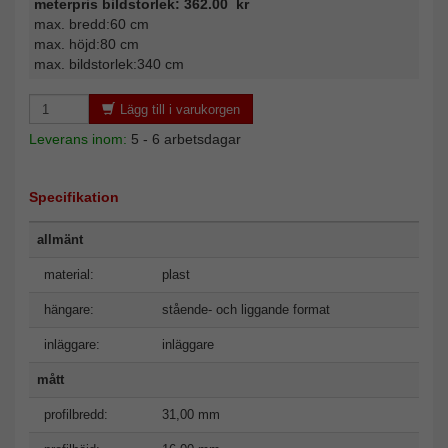
meterpris bildstorlek: 362.00 kr
max. bredd:60 cm
max. höjd:80 cm
max. bildstorlek:340 cm
Lägg till i varukorgen
Leverans inom:
5 - 6 arbetsdagar
Specifikation
allmänt
material:
plast
hängare:
stående- och liggande format
inläggare:
inläggare
mått
profilbredd:
31,00 mm