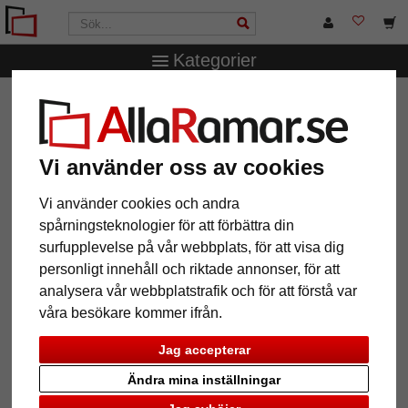
Kategorier
AllaRamar.se
Ramtyp
Foto- & porträttramar
Porträttram Nr. 811
Porträttram Nr. 811
Vi använder oss av cookies
Vi använder cookies och andra
spårningsteknologier för att förbättra din
surfupplevelse på vår webbplats, för att visa dig
personligt innehåll och riktade annonser, för att
analysera vår webbplatstrafik och för att förstå var
våra besökare kommer ifrån.
Jag accepterar
Ändra mina inställningar