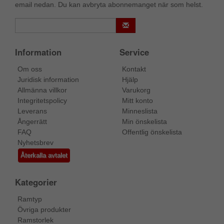
email nedan. Du kan avbryta abonnemanget när som helst.
Information
Service
Om oss
Kontakt
Juridisk information
Hjälp
Allmänna villkor
Varukorg
Integritetspolicy
Mitt konto
Leverans
Minneslista
Ångerrätt
Min önskelista
FAQ
Offentlig önskelista
Nyhetsbrev
Återkalla avtalet
Kategorier
Ramtyp
Övriga produkter
Ramstorlek