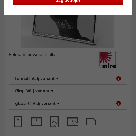
Jag avböjer
Fotoram för varje tillfälle
format:
Välj variant
färg:
Välj variant
glasart:
Välj variant