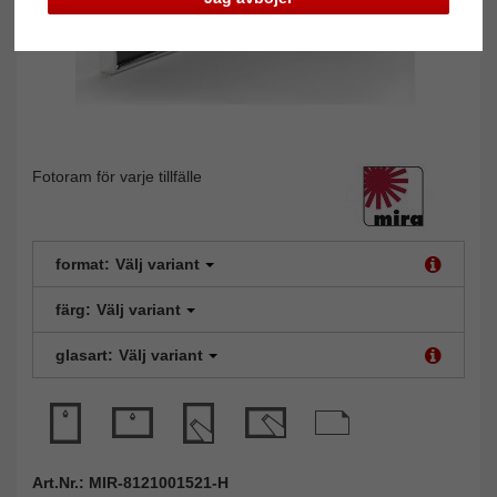
Fotoram för varje tillfälle
format:
Välj variant
färg:
Välj variant
glasart:
Välj variant
Art.Nr.: MIR-8121001521-H