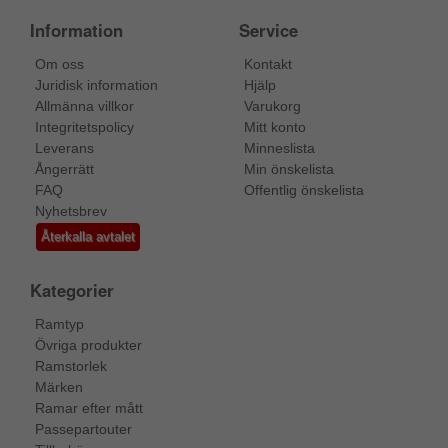
Information
Service
Om oss
Kontakt
Juridisk information
Hjälp
Allmänna villkor
Varukorg
Integritetspolicy
Mitt konto
Leverans
Minneslista
Ångerrätt
Min önskelista
FAQ
Offentlig önskelista
Nyhetsbrev
Återkalla avtalet
Kategorier
Ramtyp
Övriga produkter
Ramstorlek
Märken
Ramar efter mått
Passepartouter