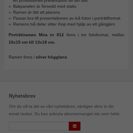
en professionell presentation av din bild.
Bakpanelen är försedd med stativ.
Ramen är lätt att placera.
Passar bra till presentationen av två foton i porträttformat.
Ramens två delar sitter ihop med hjälp av ett gångjärn.
Porträttramen Mira nr 812
finns i tre fotoformat, mellan
10x15 cm till 13x18 cm.
Ramen finns i
silver högglans
.
Nyhetsbrev
Om du vill ta del av vårt nyhetsbrev, vänligen skriv in din
email nedan. Du kan avbryta abonnemanget när som helst.