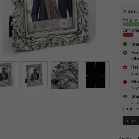
2 mm 
Färg oc
Antirefl
Sta
For
vär
Ref
stö
Min
sky
Sta
vita
färger r
mer o
Art.Nr.