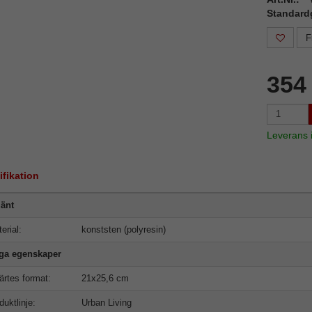
Standard
F
354
Leverans
ifikation
änt
erial:
konststen (polyresin)
iga egenskaper
ärtes format:
21x25,6 cm
duktlinje:
Urban Living