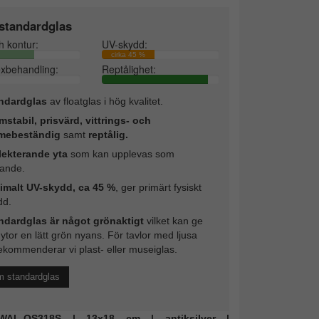
standardglas
h kontur:
UV-skydd:
cirka 45 %
exbehandling:
Reptålighet:
ndardglas
av floatglas i hög kvalitet.
mstabil, prisvärd, vittrings- och
mebeständig
samt
reptålig.
lekterande yta
som kan upplevas som
rande.
imalt UV-skydd, ca 45 %
, ger primärt fysiskt
dd.
ndardglas är något grönaktigt
vilket kan ge
 ytor en lätt grön nyans. För tavlor med ljusa
ekommenderar vi plast- eller museiglas.
m standardglas
: WAL-QS318S | 13x18 cm | antiksilver |