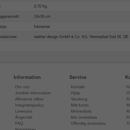
t:
0,70 Kg
äggaravsnitt:
13x18 cm
typ:
fotoramar
ufacturer:
walther design GmbH & Co. KG, Herrenpfad-Süd 26, DE 
Information
Service
Ka
Om oss
Kontakt
R
Juridisk information
Hjälp
Ö
Allmänna villkor
Varukorg
R
Integritetspolicy
Mitt konto
M
Leverans
Minneslista
R
Ångerrätt
Min önskelista
P
FAQ
Offentlig önskelista
Ti
Nyhetsbrev