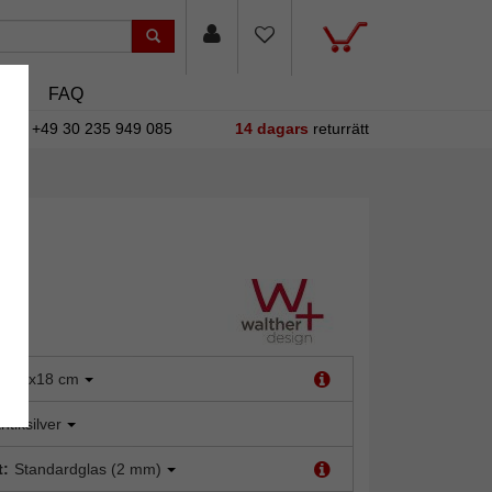
sin
FAQ
+49 30 235 949 085
14 dagars
returrätt
m
:
13x18 cm
ntiksilver
t:
Standardglas (2 mm)