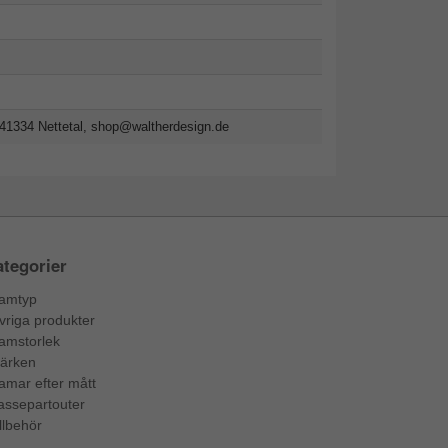
41334 Nettetal,
shop@waltherdesign.de
tegorier
amtyp
vriga produkter
amstorlek
ärken
amar efter mått
assepartouter
llbehör