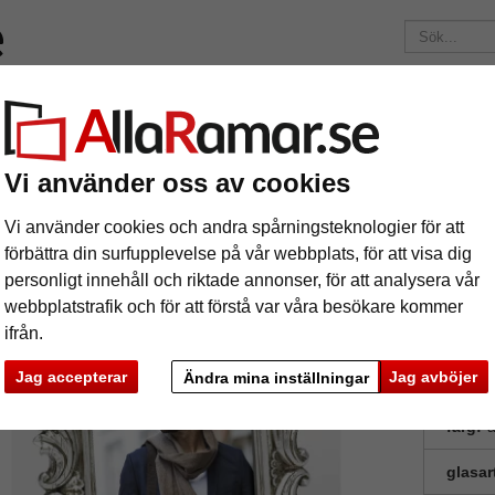
ärken
Ramar efter mått
Passepartouter
Tillbehör
Maga
195 kr
i leveranskostnad.
Oavsett hur mycket du beställer.
Vi använder oss av cookies
rättram Saint Germain, silver
trättram Saint Germain, silver
Vi använder cookies och andra spårningsteknologier för att
förbättra din surfupplevelse på vår webbplats, för att visa dig
personligt innehåll och riktade annonser, för att analysera vår
Barockra
webbplatstrafik och för att förstå var våra besökare kommer
ifrån.
Jag accepterar
Jag avböjer
Ändra mina inställningar
format
färg:
a
glasar
ka
Nästa