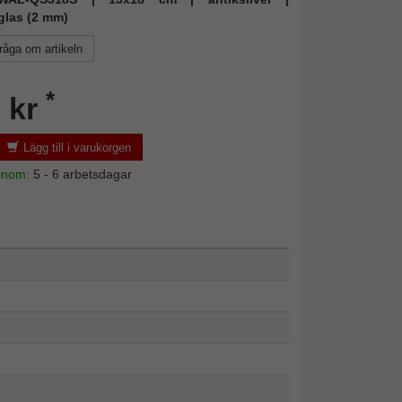
glas (2 mm)
råga om artikeln
*
 kr
Lägg till i varukorgen
 inom:
5 - 6 arbetsdagar