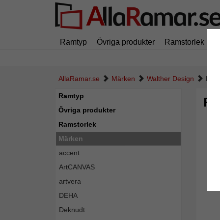
Ramtyp
Övriga produkter
Ramstorlek
M
AllaRamar.se
Märken
Walther Design
Port
Ramtyp
Por
Övriga produkter
Ramstorlek
Märken
accent
ArtCANVAS
artvera
DEHA
Deknudt
Tillba