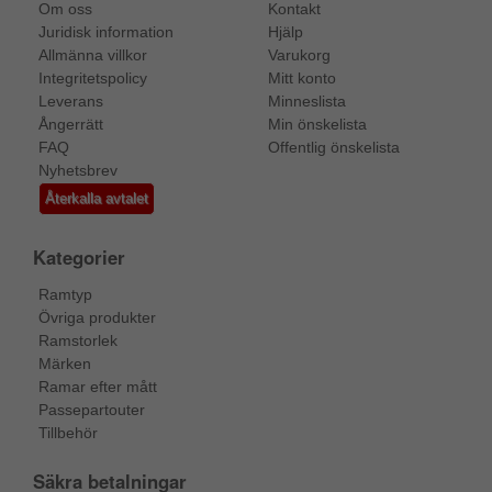
Om oss
Kontakt
Juridisk information
Hjälp
Allmänna villkor
Varukorg
Integritetspolicy
Mitt konto
Leverans
Minneslista
Ångerrätt
Min önskelista
FAQ
Offentlig önskelista
Nyhetsbrev
Återkalla avtalet
Kategorier
Ramtyp
Övriga produkter
Ramstorlek
Märken
Ramar efter mått
Passepartouter
Tillbehör
Säkra betalningar