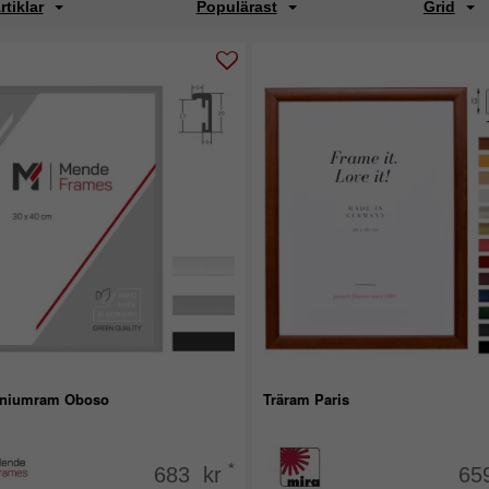
rtiklar
Populärast
Grid
niumram Oboso
Träram Paris
*
683 kr
65