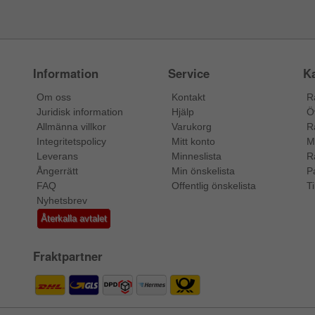
Information
Service
Ka
Om oss
Kontakt
R
Juridisk information
Hjälp
Ö
Allmänna villkor
Varukorg
R
Integritetspolicy
Mitt konto
M
Leverans
Minneslista
R
Ångerrätt
Min önskelista
P
FAQ
Offentlig önskelista
Ti
Nyhetsbrev
Återkalla avtalet
Fraktpartner