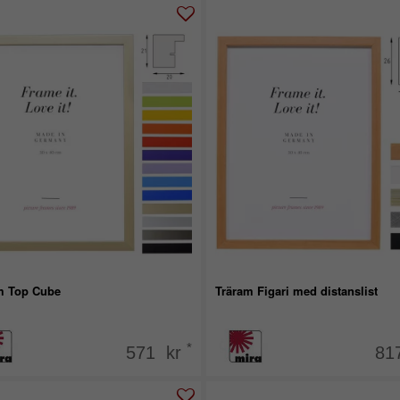
m Top Cube
Träram Figari med distanslist
*
571 kr
81