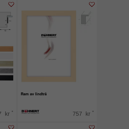
Ram av lindträ
*
*
7 kr
757 kr