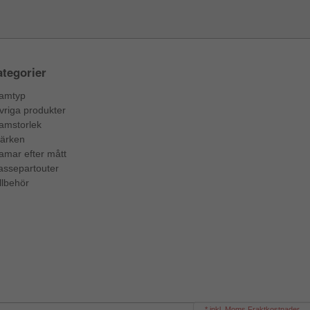
tegorier
amtyp
vriga produkter
amstorlek
ärken
amar efter mått
assepartouter
llbehör
* inkl. Moms Fraktkostnader