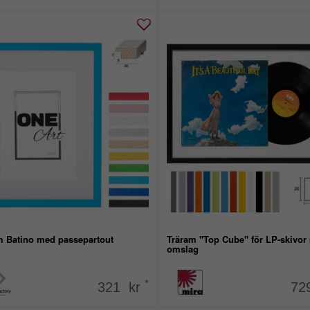
m Batino med passepartout
Träram "Top Cube" för LP-skivor
omslag
*
321 kr
72