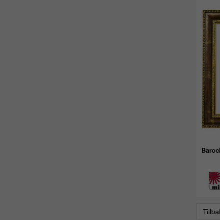
Baroc
Tillb