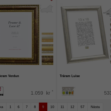
kram Verdun
Träram Luise
*
1.059 kr
53
aka
1
6
7
8
9
10
11
12
57
Nästa