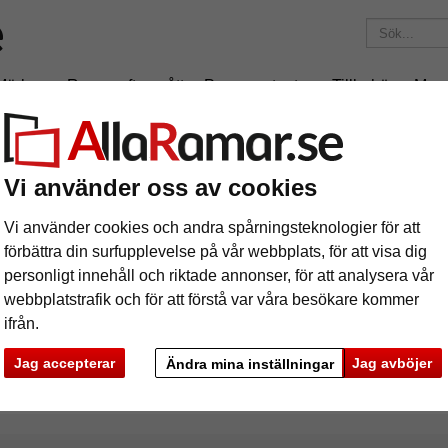
Märken
Ramar efter mått
Passepartouter
Tillbehör
Mag
195 kr
i leveranskostnad.
Oavsett hur mycket du beställer.
Vi använder oss av cookies
x60 cm
Vi använder cookies och andra spårningsteknologier för att
förbättra din surfupplevelse på vår webbplats, för att visa dig
personligt innehåll och riktade annonser, för att analysera vår
webbplatstrafik och för att förstå var våra besökare kommer
ifrån.
rke
Färg
Ramtyp
Jag accepterar
Jag avböjer
Ändra mina inställningar
ciella egenskaper
Profilbredd
Baksid