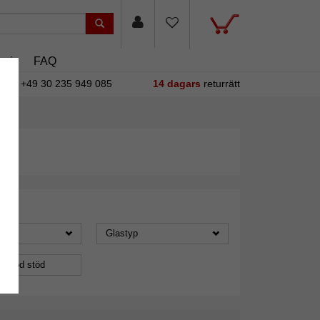
asin
FAQ
+49 30 235 949 085
14 dagars
returrätt
Glastyp
a med stöd