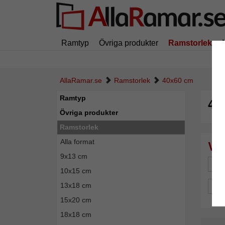
Ramtyp
Övriga produkter
Ramstorlek
AllaRamar.se
Ramstorlek
40x60 cm
Ramtyp
40
Övriga produkter
Ramstorlek
Alla format
9x13 cm
Mä
10x15 cm
13x18 cm
Spe
15x20 cm
18x18 cm