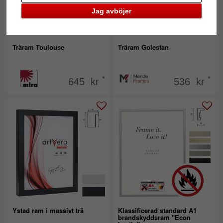
Jag avböjer
Träram Toulouse
Träram Golestan
*
*
645 kr
536 kr
Ystad ram i massivt trä
Klassificerad standard A1
brandskyddsram "Econ