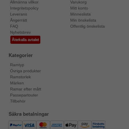
Allmänna villkor
Varukorg
Integritetspolicy
Mitt konto
Leverans
Minneslista
Ångerrätt
Min önskelista
FAQ
Offentlig önskelista
Nyhetsbrev
Återkalla avtalet
Kategorier
Ramtyp
Övriga produkter
Ramstorlek
Märken
Ramar efter mått
Passepartouter
Tillbehör
Säkra betalningar