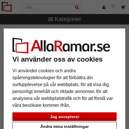
Kategorier
AllaRamar.se
Ramstorlek
40x60 cm
Vi använder oss av cookies
12 Artiklar
Populärast
Vi använder cookies och andra
spårningsteknologier för att förbättra din
Grid
surfupplevelse på vår webbplats, för att visa dig
personligt innehåll och riktade annonser, för att
analysera vår webbplatstrafik och för att förstå var
våra besökare kommer ifrån.
Jag accepterar
Ändra mina inställningar