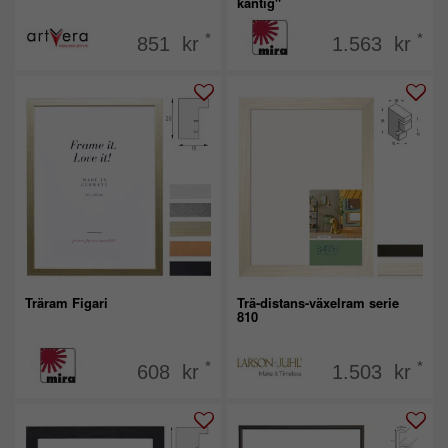
kantig"
*
*
851 kr
1.563 kr
Träram Figari
Trä-distans-växelram serie
810
*
*
608 kr
1.503 kr