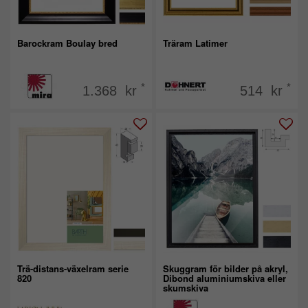
Barockram Boulay bred
Träram Latimer
*
*
1.368 kr
514 kr
Trä-distans-växelram serie
Skuggram för bilder på akryl,
820
Dibond aluminiumskiva eller
skumskiva