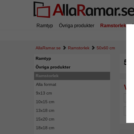
Ramtyp
Övriga produkter
Ramstorlek
AllaRamar.se
Ramstorlek
50x60 cm
Ramtyp
50
Övriga produkter
Ramstorlek
Alla format
9x13 cm
Mä
10x15 cm
13x18 cm
Spe
15x20 cm
18x18 cm