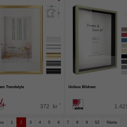
ram Trendstyle
Unibox Bildram
*
372 kr
1.42
aka
1
2
3
4
5
6
7
8
9
52
Nästa