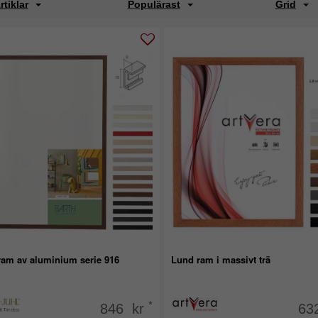
rtiklar
Populärast
Grid
ram av aluminium serie 916
Lund ram i massivt trä
*
846 kr
63