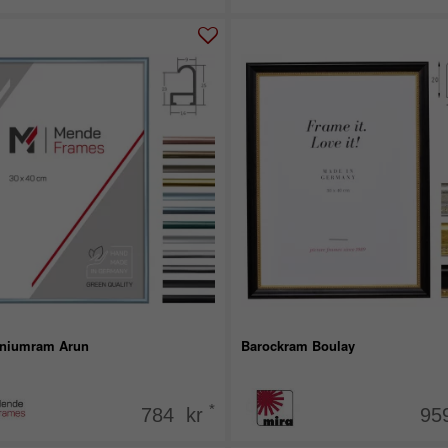
niumram Arun
Barockram Boulay
*
784 kr
95