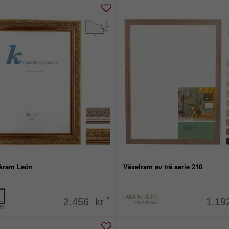
kram León
Växelram av trä serie 210
*
2.456 kr
1.19