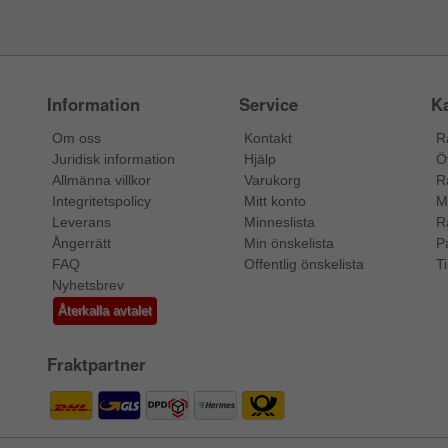
Information
Service
Ka
Om oss
Kontakt
R
Juridisk information
Hjälp
Ö
Allmänna villkor
Varukorg
R
Integritetspolicy
Mitt konto
M
Leverans
Minneslista
R
Ångerrätt
Min önskelista
P
FAQ
Offentlig önskelista
Ti
Nyhetsbrev
Återkalla avtalet
Fraktpartner