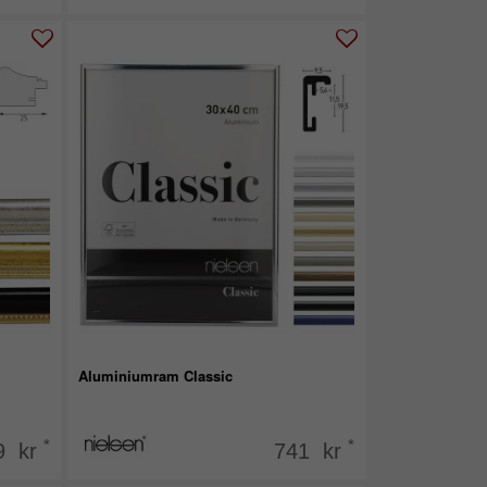
Aluminiumram Classic
*
*
9 kr
741 kr