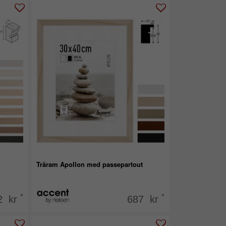
Träram Apollon med passepartout
*
*
2 kr
687 kr