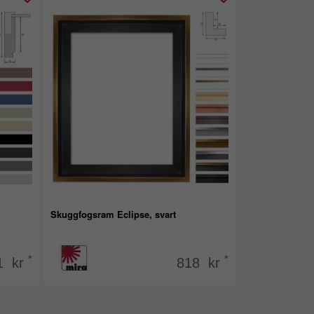
Skuggfogsram Eclipse, svart
*
*
1 kr
818 kr