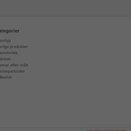
tegorier
amtyp
vriga produkter
amstorlek
ärken
amar efter mått
assepartouter
llbehör
* inkl. Moms Fraktkostnader