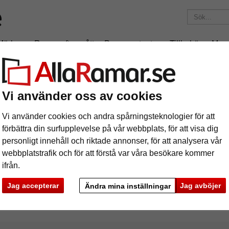
Märken
Ramar efter mått
Passepartouter
Tillbehör
Mag
195 kr
i leveranskostnad.
Oavsett hur mycket du beställer.
Vi använder oss av cookies
x60 cm
Vi använder cookies och andra spårningsteknologier för att
förbättra din surfupplevelse på vår webbplats, för att visa dig
personligt innehåll och riktade annonser, för att analysera vår
webbplatstrafik och för att förstå var våra besökare kommer
ifrån.
rke
Färg
Ramtyp
Jag accepterar
Jag avböjer
Ändra mina inställningar
ciella egenskaper
Profilbredd
Baksid