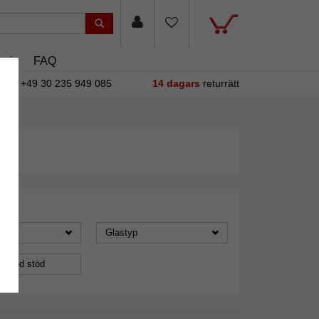
asin
FAQ
+49 30 235 949 085
14 dagars
returrätt
Glastyp
a med stöd