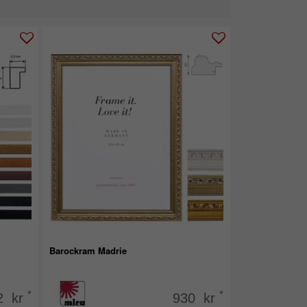
Barockram Madrie
*
*
2 kr
930 kr