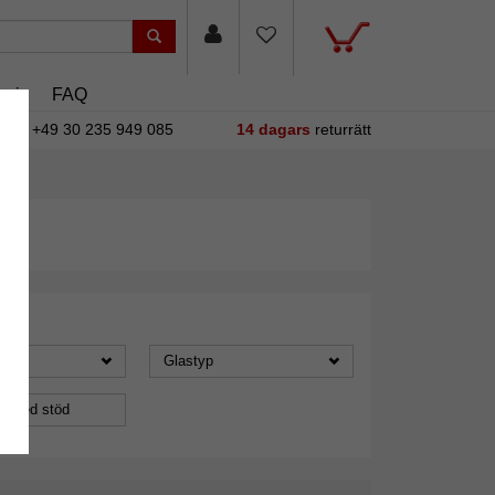
asin
FAQ
+49 30 235 949 085
14 dagars
returrätt
Glastyp
a med stöd