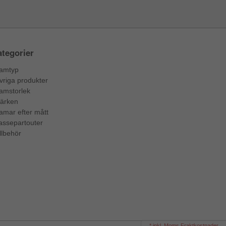
tegorier
amtyp
vriga produkter
amstorlek
ärken
amar efter mått
assepartouter
llbehör
* inkl. Moms Fraktkostnader