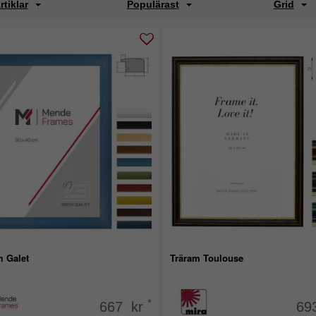
rtiklar
Populärast
Grid
m Galet
Träram Toulouse
*
667 kr
69