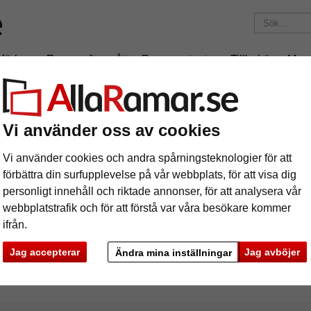
Märken
Ramar efter mått
Passepartouter
Tillbehör
Mag
195 kr
i leveranskostnad.
Oavsett hur mycket du beställer.
Vi använder oss av cookies
x60 cm
Vi använder cookies och andra spårningsteknologier för att
förbättra din surfupplevelse på vår webbplats, för att visa dig
personligt innehåll och riktade annonser, för att analysera vår
webbplatstrafik och för att förstå var våra besökare kommer
ifrån.
rke
Färg
Ramtyp
Jag accepterar
Jag avböjer
Ändra mina inställningar
ciella egenskaper
Profilbredd
Baksid