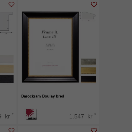
Barockram Boulay bred
*
*
9 kr
1.547 kr