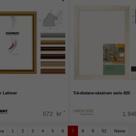
m Latimer
Trä-distans-växelram serie 820
*
572 kr
1.94
aka
1
2
3
4
5
6
7
8
9
52
Nästa