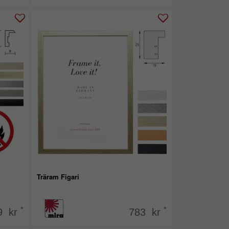
Träram Figari
*
*
9 kr
783 kr