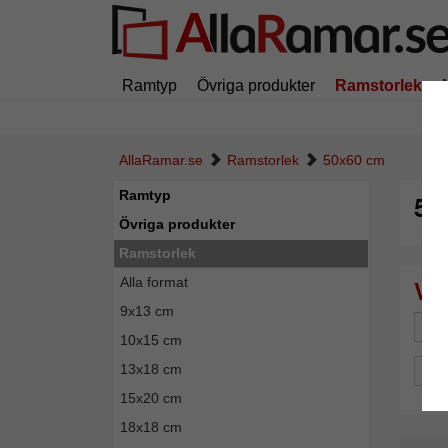
Ramtyp
Övriga produkter
Ramstorlek
AllaRamar.se
Ramstorlek
50x60 cm
Ramtyp
50
Övriga produkter
Ramstorlek
Alla format
9x13 cm
Mä
10x15 cm
13x18 cm
Spe
15x20 cm
18x18 cm