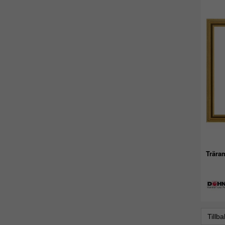
Trära
Tillb