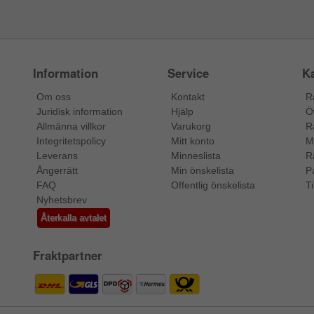
Information
Service
Ka
Om oss
Kontakt
R
Juridisk information
Hjälp
Ö
Allmänna villkor
Varukorg
R
Integritetspolicy
Mitt konto
M
Leverans
Minneslista
R
Ångerrätt
Min önskelista
P
FAQ
Offentlig önskelista
Ti
Nyhetsbrev
Återkalla avtalet
Fraktpartner