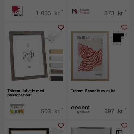
*
*
1.086 kr
873 kr
Träram Juliette med
Träram Scandic av ekträ
passepartout
*
*
503 kr
697 kr