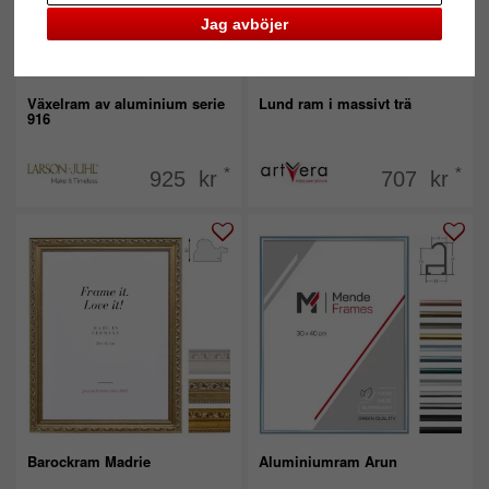
Jag avböjer
Växelram av aluminium serie
Lund ram i massivt trä
916
*
*
925 kr
707 kr
Barockram Madrie
Aluminiumram Arun