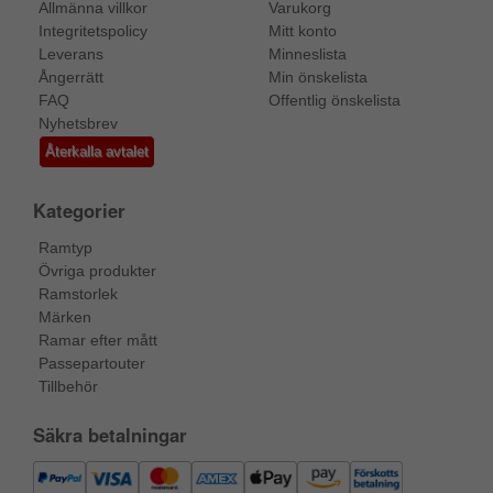
Allmänna villkor
Varukorg
Integritetspolicy
Mitt konto
Leverans
Minneslista
Ångerrätt
Min önskelista
FAQ
Offentlig önskelista
Nyhetsbrev
Återkalla avtalet
Kategorier
Ramtyp
Övriga produkter
Ramstorlek
Märken
Ramar efter mått
Passepartouter
Tillbehör
Säkra betalningar