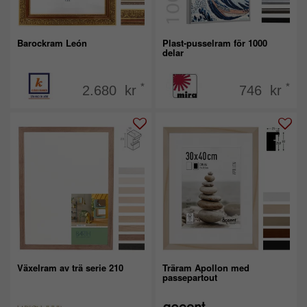
Barockram León
Plast-pusselram för 1000
delar
*
*
2.680 kr
746 kr
Växelram av trä serie 210
Träram Apollon med
passepartout