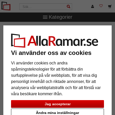
Kategorier
AllaRamar.se
Ramstorlek
50x70 cm
Vi använder oss av cookies
12 Artiklar
Populärast
Vi använder cookies och andra
spårningsteknologier för att förbättra din
Grid
surfupplevelse på vår webbplats, för att visa dig
personligt innehåll och riktade annonser, för att
analysera vår webbplatstrafik och för att förstå var
våra besökare kommer ifrån.
Jag accepterar
Ändra mina inställningar