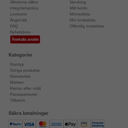
Allmänna villkor
Varukorg
Integritetspolicy
Mitt konto
Leverans
Minneslista
Ångerrätt
Min önskelista
FAQ
Offentlig önskelista
Nyhetsbrev
Återkalla avtalet
Kategorier
Ramtyp
Övriga produkter
Ramstorlek
Märken
Ramar efter mått
Passepartouter
Tillbehör
Säkra betalningar