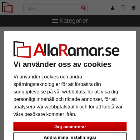
Kategorier
AllaRamar.se
Ramstorlek
50x70 cm
Vi använder oss av cookies
12 Artiklar
Populärast
Vi använder cookies och andra
spårningsteknologier för att förbättra din
Grid
surfupplevelse på vår webbplats, för att visa dig
personligt innehåll och riktade annonser, för att
analysera vår webbplatstrafik och för att förstå var
våra besökare kommer ifrån.
Jag accepterar
Ändra mina inställningar