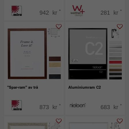
*
*
942 kr
281 kr
"Spar-ram" av trä
Aluminiumram C2
*
*
873 kr
683 kr