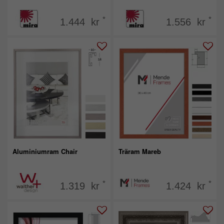
*
*
1.444 kr
1.556 kr
Aluminiumram Chair
Träram Mareb
*
*
1.319 kr
1.424 kr