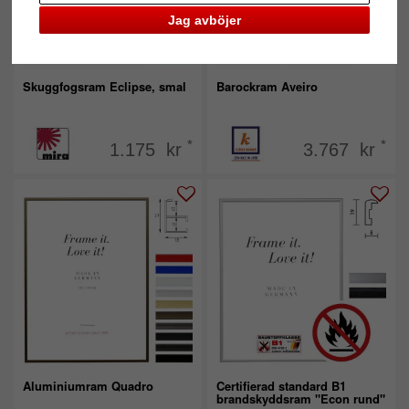
Jag avböjer
Skuggfogsram Eclipse, smal
Barockram Aveiro
*
*
1.175 kr
3.767 kr
Aluminiumram Quadro
Certifierad standard B1
brandskyddsram "Econ rund"