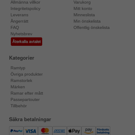
Allmänna villkor
Varukorg
Integritetspolicy
Mitt konto
Leverans
Minneslista
Ångerrätt
Min önskelista
FAQ
Offentlig önskelista
Nyhetsbrev
Återkalla avtalet
Kategorier
Ramtyp
Övriga produkter
Ramstorlek
Märken
Ramar efter mått
Passepartouter
Tillbehör
Säkra betalningar