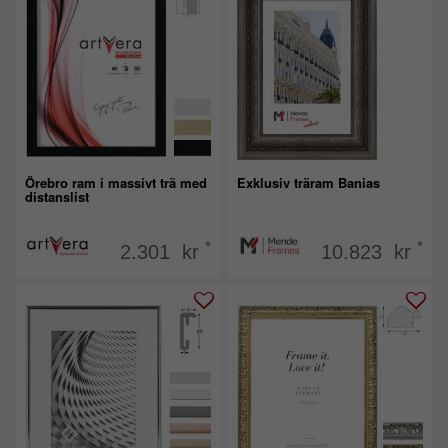
Örebro ram i massivt trä med
Exklusiv träram Banias
distanslist
*
*
2.301 kr
10.823 kr