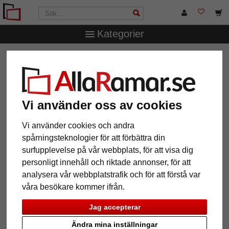
Kategorier
AllaRamar.se
Ramstorlek
70x100 cm
Vi använder oss av cookies
12 Artiklar
Populärast
Vi använder cookies och andra
spårningsteknologier för att förbättra din
Grid
surfupplevelse på vår webbplats, för att visa dig
personligt innehåll och riktade annonser, för att
analysera vår webbplatstrafik och för att förstå var
våra besökare kommer ifrån.
Jag accepterar
Ändra mina inställningar