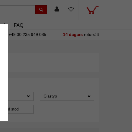
asin
FAQ
+49 30 235 949 085
14 dagars
returrätt
Glastyp
a med stöd