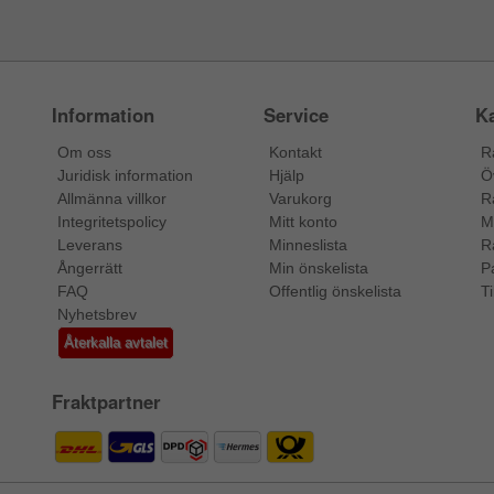
Information
Service
Ka
Om oss
Kontakt
R
Juridisk information
Hjälp
Ö
Allmänna villkor
Varukorg
R
Integritetspolicy
Mitt konto
M
Leverans
Minneslista
R
Ångerrätt
Min önskelista
P
FAQ
Offentlig önskelista
Ti
Nyhetsbrev
Återkalla avtalet
Fraktpartner