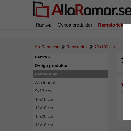
Ramtyp
Övriga produkter
Ramstorlek
AllaRamar.se
Ramstorlek
70x100 cm
Ramtyp
70
Övriga produkter
Ramstorlek
Alla format
9x13 cm
Mä
10x15 cm
13x18 cm
Spe
15x20 cm
18x18 cm