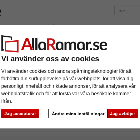
Märken
Ramar efter mått
Passepartouter
Tillbehör
Mag
195 kr
i leveranskostnad.
Oavsett hur mycket du beställer.
Vi använder oss av cookies
x100 cm
Vi använder cookies och andra spårningsteknologier för att
förbättra din surfupplevelse på vår webbplats, för att visa dig
personligt innehåll och riktade annonser, för att analysera vår
webbplatstrafik och för att förstå var våra besökare kommer
ifrån.
rke
Färg
Ramtyp
Jag accepterar
Jag avböjer
Ändra mina inställningar
ciella egenskaper
Profilbredd
Baksid