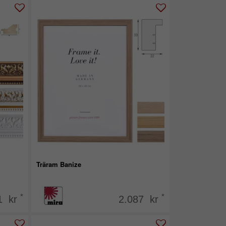
Träram Banize
*
*
1 kr
2.087 kr