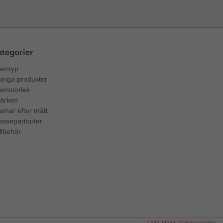
tegorier
amtyp
vriga produkter
amstorlek
ärken
amar efter mått
assepartouter
llbehör
* inkl. Moms Fraktkostnader