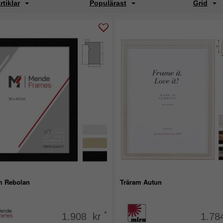
rtiklar
Populärast
Grid
m Rebolan
Träram Autun
*
1.908 kr
1.78