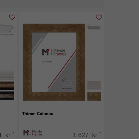
Träram Cotonou
*
*
4 kr
1.627 kr