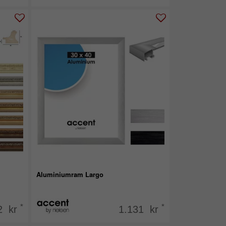
Aluminiumram Largo
*
*
2 kr
1.131 kr