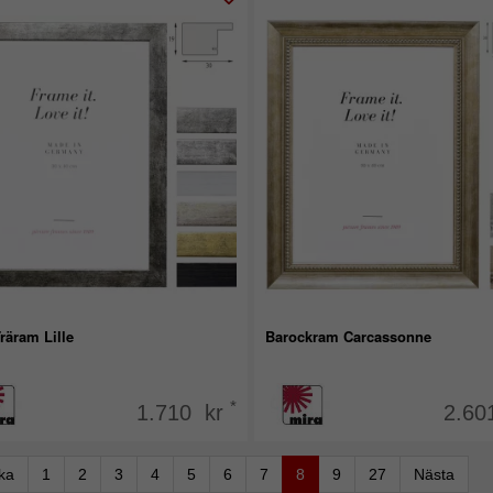
räram Lille
Barockram Carcassonne
*
1.710 kr
2.60
aka
1
2
3
4
5
6
7
8
9
27
Nästa