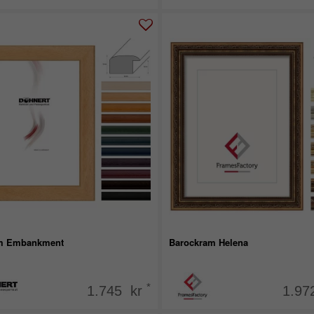
m Embankment
Barockram Helena
*
1.745 kr
1.97