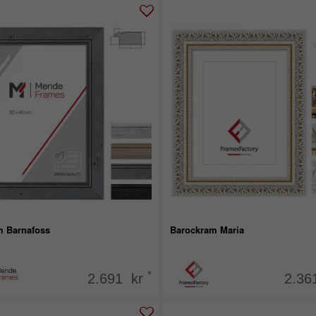
m Barnafoss
Barockram Maria
*
2.691 kr
2.36