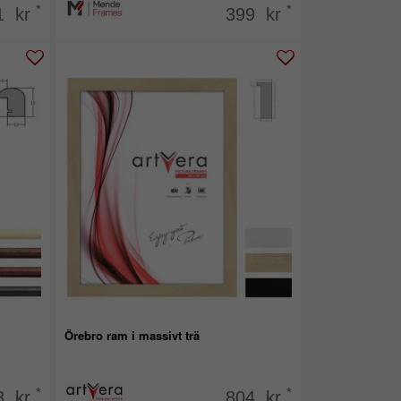
*
*
1 kr
399 kr
Örebro ram i massivt trä
*
*
3 kr
804 kr