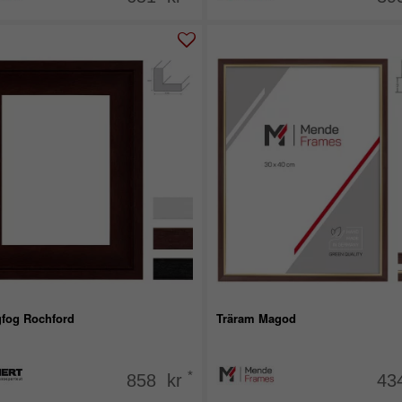
fog Rochford
Träram Magod
*
858 kr
43