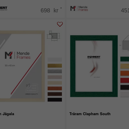
*
698 kr
45
m Jägala
Träram Clapham South