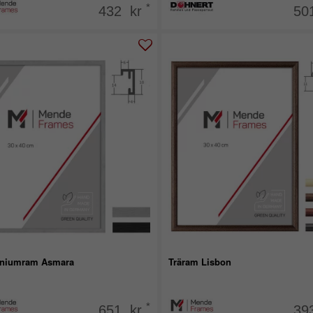
*
432 kr
50
niumram Asmara
Träram Lisbon
*
651 kr
39