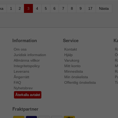
aka
1
2
3
4
5
6
7
8
9
17
Nästa
Information
Service
Ka
Om oss
Kontakt
R
Juridisk information
Hjälp
Ö
Allmänna villkor
Varukorg
R
Integritetspolicy
Mitt konto
M
Leverans
Minneslista
R
Ångerrätt
Min önskelista
P
FAQ
Offentlig önskelista
Ti
Nyhetsbrev
Återkalla avtalet
Fraktpartner