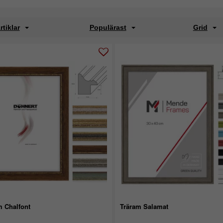
rtiklar
Populärast
Grid
m Chalfont
Träram Salamat