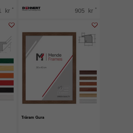
*
*
1 kr
905 kr
Träram Gura