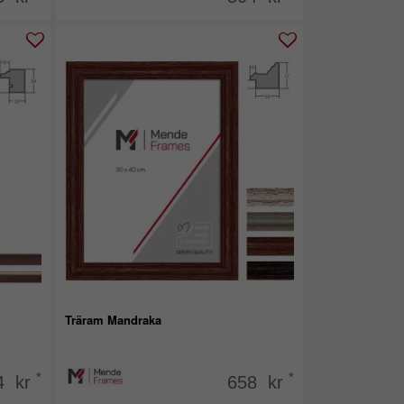
Träram Mandraka
*
*
4 kr
658 kr