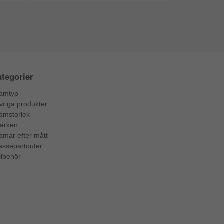
tegorier
amtyp
vriga produkter
amstorlek
ärken
amar efter mått
assepartouter
llbehör