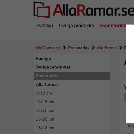
Ramtyp
Övriga produkter
Ramstorlek
AllaRamar.se
Ramstorlek
Alla format
Filte
Ramtyp
Al
Övriga produkter
Ramstorlek
Alla format
9x13 cm
F
10x15 cm
13x18 cm
For
15x20 cm
Gla
18x18 cm