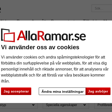
Märken
Ramar efter mått
Passepartouter
Tillbehör
Mag
195 kr
i leveranskostnad.
Oavsett hur mycket du beställer.
r: Format: 30x60
Vi använder oss av cookies
la format
Vi använder cookies och andra spårningsteknologier för att
förbättra din surfupplevelse på vår webbplats, för att visa dig
personligt innehåll och riktade annonser, för att analysera vår
webbplatstrafik och för att förstå var våra besökare kommer
ifrån.
ormat: 30x60
Jag accepterar
Jag avböjer
Ändra mina inställningar
mat
Märke
Färg
styp
Speciella egenskaper
Profilbred