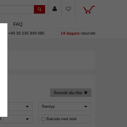
asin
FAQ
+49 30 235 949 085
14 dagars
returrätt
Återställ alla filter
Ramtyp
d
Baksida med stöd