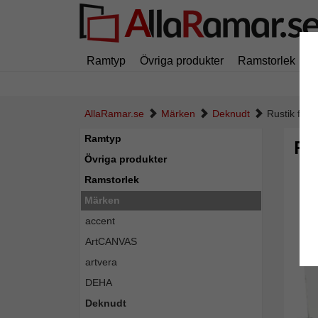
Ramtyp
Övriga produkter
Ramstorlek
M
AllaRamar.se
Märken
Deknudt
Rustik fotoh
Ramtyp
Rus
Övriga produkter
Ramstorlek
Märken
accent
ArtCANVAS
artvera
DEHA
Deknudt