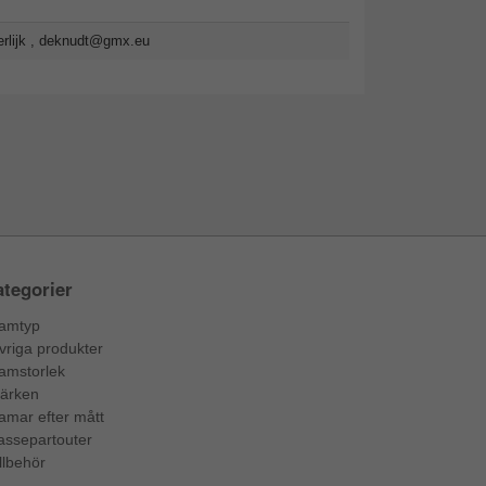
lijk ,
deknudt@gmx.eu
tegorier
amtyp
vriga produkter
amstorlek
ärken
amar efter mått
assepartouter
llbehör