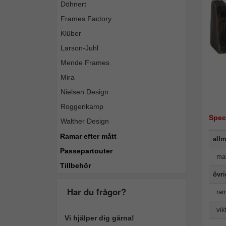
Döhnert
Frames Factory
Klüber
Larson-Juhl
Mende Frames
Mira
Nielsen Design
Roggenkamp
Spec
Walther Design
Ramar efter mått
allm
Passepartouter
mat
Tillbehör
övr
Har du frågor?
ram
vik
Vi hjälper dig gärna!