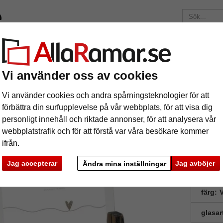
ärken
Ramar efter mått
Passepartouter
Tillbehör
Maga
195 kr
i leveranskostnad.
Oavsett hur mycket du beställer.
Vi använder oss av cookies
ållare horisontell
Vi använder cookies och andra spårningsteknologier för att
tik fotohållare horisontell
förbättra din surfupplevelse på vår webbplats, för att visa dig
personligt innehåll och riktade annonser, för att analysera vår
webbplatstrafik och för att förstå var våra besökare kommer
ifrån.
Jag accepterar
Jag avböjer
Ändra mina inställningar
format
färg:
V
glasar