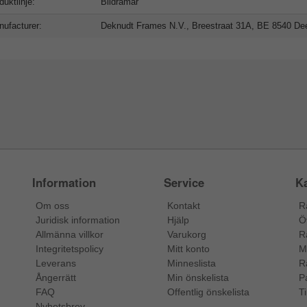
duktlinje:
Bildramar
ufacturer:
Deknudt Frames N.V., Breestraat 31A, BE 8540 Deer
Information
Service
Ka
Om oss
Kontakt
R
Juridisk information
Hjälp
Ö
Allmänna villkor
Varukorg
R
Integritetspolicy
Mitt konto
M
Leverans
Minneslista
R
Ångerrätt
Min önskelista
P
FAQ
Offentlig önskelista
Ti
Nyhetsbrev