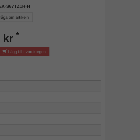
 DEK-S67TZ1H-H
råga om artikeln
*
 kr
Lägg till i varukorgen