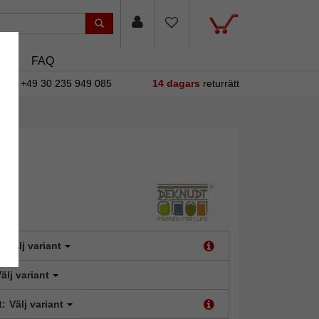
sin
FAQ
+49 30 235 949 085
14 dagars
returrätt
:
Välj variant
älj variant
t:
Välj variant