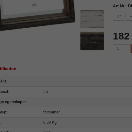
Art.Nr.:
F
182
ifikation
änt
erial:
trä
iga egenskaper
typ:
fotoramar
t:
0,39 Kg