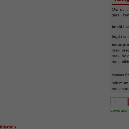
Om du väl
glas , ka
bredd i c
höjd i cm
meterpri
max. bre
max. höj
max. bild
canvas fl
minimum w
maximum 
Leverans
ifikation