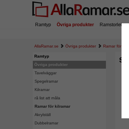
Ramtyp
Övriga produkter
Ramstorlek
AllaRamar.se
Övriga produkter
Ramar för kil
Ramtyp
Sk
Övriga produkter
Tavelväggar
Spegelramar
Kilramar
rå list att måla
Ramar för kilramar
Akrylställ
Dubbelramar
Tillba