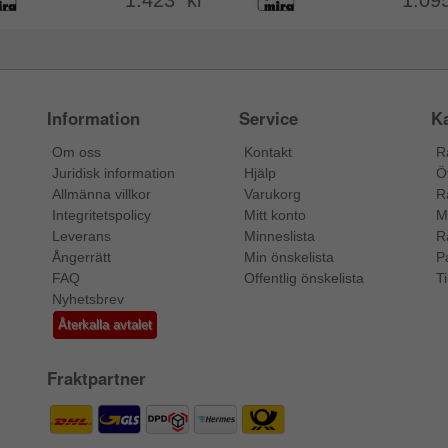
1.423 kr
1.09
Information
Service
Ka
Om oss
Kontakt
R
Juridisk information
Hjälp
Ö
Allmänna villkor
Varukorg
R
Integritetspolicy
Mitt konto
M
Leverans
Minneslista
R
Ångerrätt
Min önskelista
P
FAQ
Offentlig önskelista
Ti
Nyhetsbrev
Återkalla avtalet
Fraktpartner