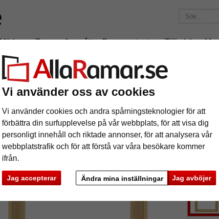
Märken
Ramar efter mått
Passepartouter
Tillbehör
Mag
195 kr
i leveranskostnad.
Oavsett hur mycket du beställer.
ramar
Skuggfogsram Aurora efter mått
Vi använder oss av cookies
uggfogsram Aurora efter mått
Vi använder cookies och andra spårningsteknologier för att
förbättra din surfupplevelse på vår webbplats, för att visa dig
personligt innehåll och riktade annonser, för att analysera vår
webbplatstrafik och för att förstå var våra besökare kommer
ifrån.
färg:
Jag accepterar
Jag avböjer
Ändra mina inställningar
ka
Nästa