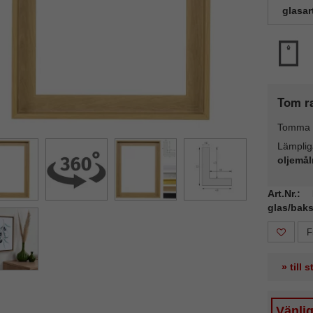
glasar
Tom r
Tomma 
Lämplig
oljemål
Art.Nr.
glas/baks
F
» till 
Vänli