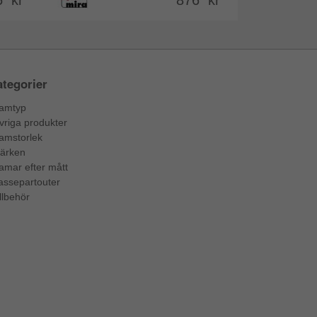
5 kr
876 kr
tegorier
amtyp
vriga produkter
amstorlek
ärken
amar efter mått
assepartouter
llbehör