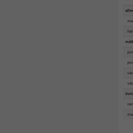
allm
mat
hän
måt
pro
pro
väc
väc
övr
ram
man