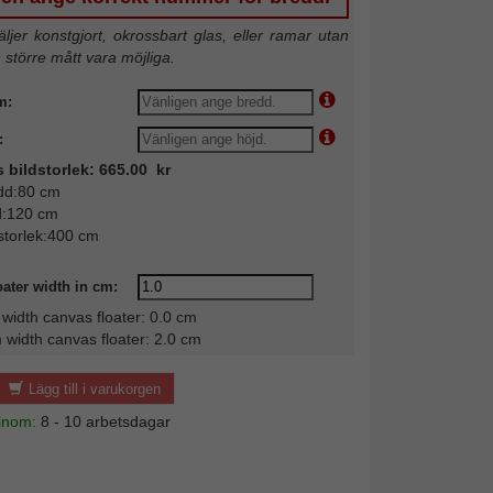
jer konstgjort, okrossbart glas, eller ramar utan
n större mått vara möjliga.
m:
:
s bildstorlek: 665.00 kr
dd:80 cm
d:120 cm
storlek:400 cm
oater width in cm:
idth canvas floater: 0.0 cm
width canvas floater: 2.0 cm
Lägg till i varukorgen
 inom:
8 - 10 arbetsdagar