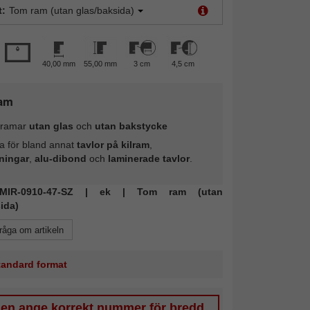
t:
Tom ram (utan glas/baksida)
40,00 mm
55,00 mm
3 cm
4,5 cm
am
ramar
utan glas
och
utan bakstycke
a för bland annat
tavlor på kilram
,
ningar
,
alu-dibond
och
laminerade tavlor
.
: MIR-0910-47-SZ | ek | Tom ram (utan
ida)
råga om artikeln
standard format
gen ange korrekt nummer för bredd.