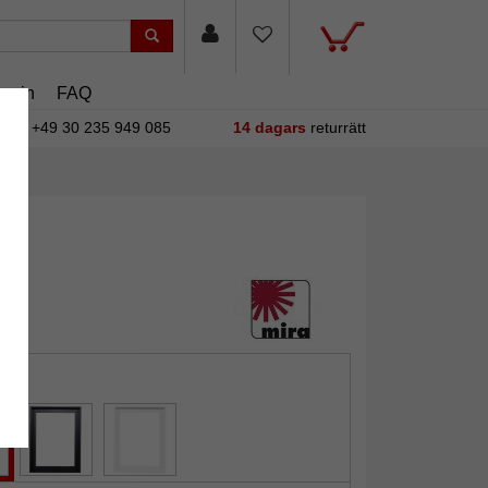
asin
FAQ
+49 30 235 949 085
14 dagars
returrätt
ek