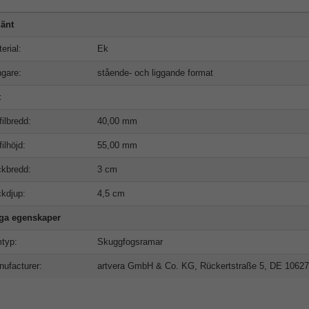
änt
erial:
Ek
gare:
stående- och liggande format
t
filbredd:
40,00 mm
filhöjd:
55,00 mm
kbredd:
3 cm
kdjup:
4,5 cm
iga egenskaper
typ:
Skuggfogsramar
ufacturer:
artvera GmbH & Co. KG, Rückertstraße 5, DE 10627