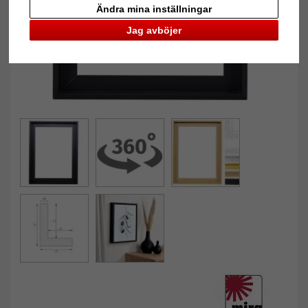
Ändra mina inställningar
Jag avböjer