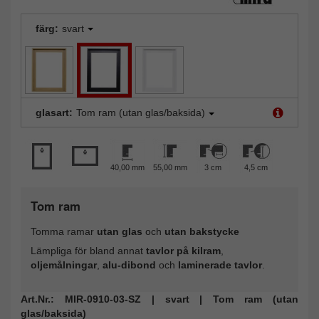
färg:
svart
glasart:
Tom ram (utan glas/baksida)
40,00 mm
55,00 mm
3 cm
4,5 cm
Tom ram
Tomma ramar
utan glas
och
utan bakstycke
Lämpliga för bland annat
tavlor på kilram
,
oljemålningar
,
alu-dibond
och
laminerade tavlor
.
Art.Nr.: MIR-0910-03-SZ | svart | Tom ram (utan
glas/baksida)