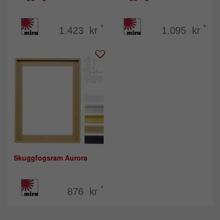
*
*
1.423 kr
1.095 kr
Skuggfogsram Aurora
*
876 kr