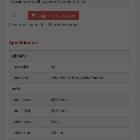
maximum width canvas floater: 2.0 cm
Lägg till i varukorgen
Leverans inom:
8 - 10 arbetsdagar
Specifikation
allmänt
material:
trä
hängare:
stående- och liggande format
mått
profilbredd:
40,00 mm
profilhöjd:
55,00 mm
väckbredd:
3 cm
väckdjup:
4,5 cm