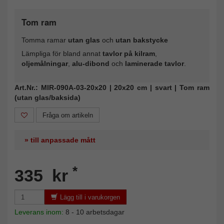
Tom ram
Tomma ramar
utan glas
och
utan bakstycke
Lämpliga för bland annat
tavlor på kilram
,
oljemålningar
,
alu-dibond
och
laminerade tavlor
.
Art.Nr.: MIR-090A-03-20x20 | 20x20 cm | svart | Tom ram
(utan glas/baksida)
Fråga om artikeln
» till anpassade mått
*
335 kr
Lägg till i varukorgen
Leverans inom:
8 - 10 arbetsdagar