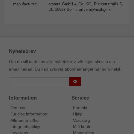
manufacturer:
artvera GmbH & Co. KG, Rückertstraße 5,
DE 10627 Berlin,
artvera@mail.gmx
Nyhetsbrev
Om du vill ta del av vårt nyhetsbrev, vänligen skriv in din
email nedan. Du kan avbryta abonnemanget när som helst.
Information
Service
Om oss
Kontakt
Juridisk information
Hjälp
Allmänna villkor
Varukorg
Integritetspolicy
Mitt konto
Leverans
Minneslista