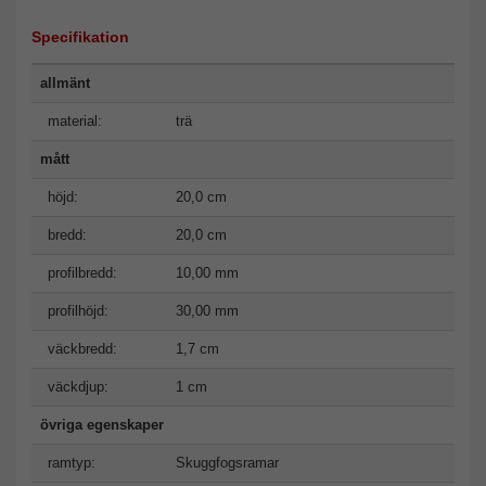
Specifikation
allmänt
material:
trä
mått
höjd:
20,0 cm
bredd:
20,0 cm
profilbredd:
10,00 mm
profilhöjd:
30,00 mm
väckbredd:
1,7 cm
väckdjup:
1 cm
övriga egenskaper
ramtyp:
Skuggfogsramar