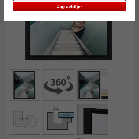
Jag avböjer
Tillbaka
Näst