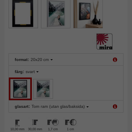
format:
20x20 cm
färg:
svart
glasart:
Tom ram (utan glas/baksida)
10,00 mm
30,00 mm
1,7 cm
1 cm