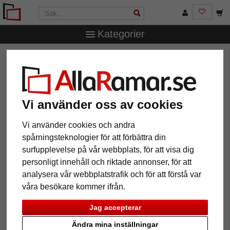
Kategorier
AllaRamar.se
Märken
Mira
Skuggram för bilder på
akryl, Dibond aluminiumskiva eller skumskiva
Skuggram för bilder på akryl,
Dibond aluminiumskiva eller
Vi använder oss av cookies
skumskiva
Vi använder cookies och andra
spårningsteknologier för att förbättra din
surfupplevelse på vår webbplats, för att visa dig
personligt innehåll och riktade annonser, för att
analysera vår webbplatstrafik och för att förstå var
våra besökare kommer ifrån.
Jag accepterar
Ändra mina inställningar