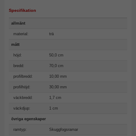
Specifikation
allmänt
material:
trä
mått
höjd:
50,0 cm
bredd:
70,0 cm
profilbredd:
10,00 mm
profilhöjd:
30,00 mm
väckbredd:
1,7 cm
väckdjup:
1 cm
övriga egenskaper
ramtyp:
Skuggfogsramar