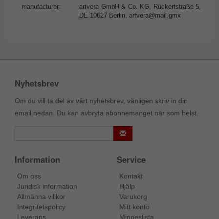
manufacturer:
artvera GmbH & Co. KG, Rückertstraße 5,
DE 10627 Berlin,
artvera@mail.gmx
Nyhetsbrev
Om du vill ta del av vårt nyhetsbrev, vänligen skriv in din
email nedan. Du kan avbryta abonnemanget när som helst.
Information
Service
Om oss
Kontakt
Juridisk information
Hjälp
Allmänna villkor
Varukorg
Integritetspolicy
Mitt konto
Leverans
Minneslista