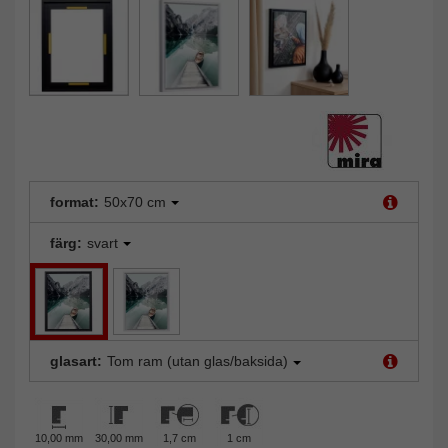
format:
50x70 cm
färg:
svart
glasart:
Tom ram (utan glas/baksida)
10,00 mm
30,00 mm
1,7 cm
1 cm