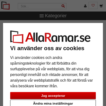
Kategorier
AllaRamar.se
Ramstorlek
50x70 cm
Skuggram för
bilder på akryl, Dibond aluminiumskiva eller skumskiva
Skuggram för bilder på akryl,
Dibond aluminiumskiva eller
Vi använder oss av cookies
skumskiva
Vi använder cookies och andra
spårningsteknologier för att förbättra din
surfupplevelse på vår webbplats, för att visa dig
personligt innehåll och riktade annonser, för att
analysera vår webbplatstrafik och för att förstå var
våra besökare kommer ifrån.
Jag accepterar
Ändra mina inställningar