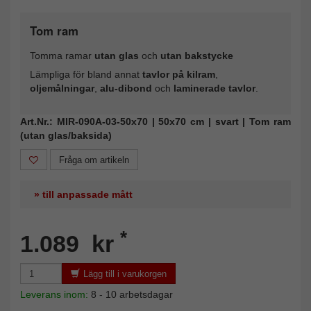
Tom ram
Tomma ramar
utan glas
och
utan bakstycke
Lämpliga för bland annat
tavlor på kilram
,
oljemålningar
,
alu-dibond
och
laminerade tavlor
.
Art.Nr.: MIR-090A-03-50x70 | 50x70 cm | svart | Tom ram
(utan glas/baksida)
Fråga om artikeln
» till anpassade mått
*
1.089 kr
Lägg till i varukorgen
Leverans inom:
8 - 10 arbetsdagar