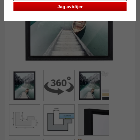
Jag avböjer
Tillbaka
Näst