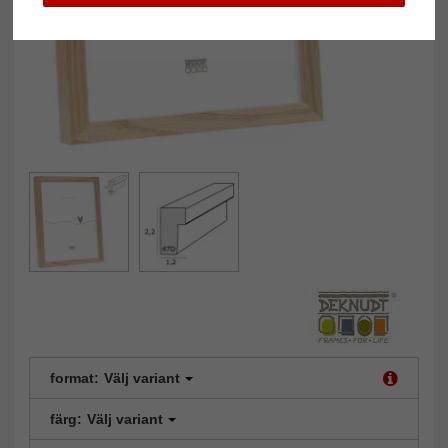
format:
Välj variant
färg:
Välj variant