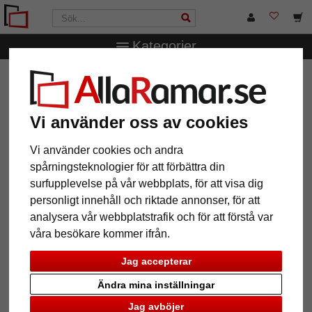
Kategorier
AllaRamar.se
Ramstorlek
10x15 cm
Smal ram av
ekträ
Smal ram av ekträ
Vi använder oss av cookies
Vi använder cookies och andra
spårningsteknologier för att förbättra din
surfupplevelse på vår webbplats, för att visa dig
personligt innehåll och riktade annonser, för att
analysera vår webbplatstrafik och för att förstå var
våra besökare kommer ifrån.
Jag accepterar
Ändra mina inställningar
Tillbaka
Näst
Jag avböjer