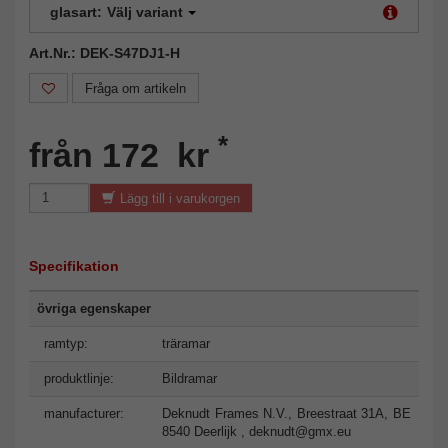
glasart:
Välj variant
Art.Nr.: DEK-S47DJ1-H
Fråga om artikeln
*
från 172 kr
Lägg till i varukorgen
Specifikation
övriga egenskaper
ramtyp:
träramar
produktlinje:
Bildramar
manufacturer:
Deknudt Frames N.V., Breestraat 31A, BE
8540 Deerlijk ,
deknudt@gmx.eu