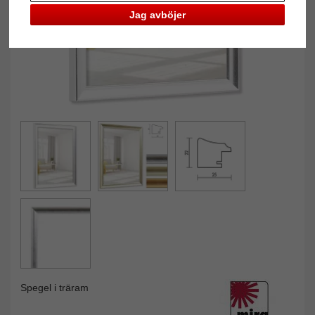
Jag avböjer
Spegel i träram