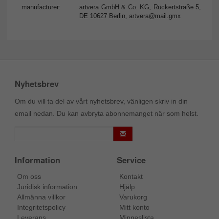
manufacturer:
artvera GmbH & Co. KG, Rückertstraße 5,
DE 10627 Berlin,
artvera@mail.gmx
Nyhetsbrev
Om du vill ta del av vårt nyhetsbrev, vänligen skriv in din
email nedan. Du kan avbryta abonnemanget när som helst.
Information
Service
Om oss
Kontakt
Juridisk information
Hjälp
Allmänna villkor
Varukorg
Integritetspolicy
Mitt konto
Leverans
Minneslista