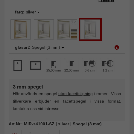
färg:
silver
glasart:
Spegel (3 mm)
25,00 mm
22,00 mm
0,6 cm
1,2 cm
3 mm spegel
Här används en spegel
utan facettslipning
i ramen. Vissa
tillverkare erbjuder en facettspegel i vissa format,
kontakta oss vid intresse.
Art.Nr.: MIR-s41001-SZ | silver | Spegel (3 mm)