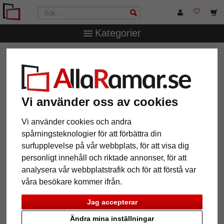
Kategorier
AllaRamar.se
Övriga produkter
Spegelramar
Väggspegel Périgueux efter mått
Väggspegel Périgueux efter mått
Vi använder oss av cookies
Vi använder cookies och andra
spårningsteknologier för att förbättra din
surfupplevelse på vår webbplats, för att visa dig
personligt innehåll och riktade annonser, för att
analysera vår webbplatstrafik och för att förstå var
våra besökare kommer ifrån.
Jag accepterar
Tillbaka
Näst
Ändra mina inställningar