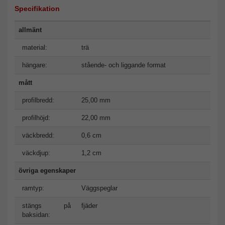
Specifikation
allmänt
material:
trä
hängare:
stående- och liggande format
mått
profilbredd:
25,00 mm
profilhöjd:
22,00 mm
väckbredd:
0,6 cm
väckdjup:
1,2 cm
övriga egenskaper
ramtyp:
Väggspeglar
stängs på
fjäder
baksidan: