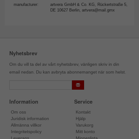
manufacturer:
artvera GmbH & Co. KG, Rückertstraße 5,
DE 10627 Berlin,
artvera@mail.gmx
Nyhetsbrev
Om du vill ta del av vårt nyhetsbrev, vänligen skriv in din
email nedan. Du kan avbryta abonnemanget när som helst.
Information
Service
Om oss
Kontakt
Juridisk information
Hjälp
Allmänna villkor
Varukorg
Integritetspolicy
Mitt konto
Leverans
Minneslista