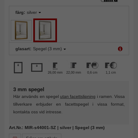
färg:
silver
glasart:
Spegel (3 mm)
26,00 mm
22,00 mm
0,6 cm
1,1 cm
3 mm spegel
Här används en spegel
utan facettslipning
i ramen. Vissa
tillverkare erbjuder en facettspegel i vissa format,
kontakta oss vid intresse.
Art.Nr.: MIR-s44001-SZ | silver | Spegel (3 mm)