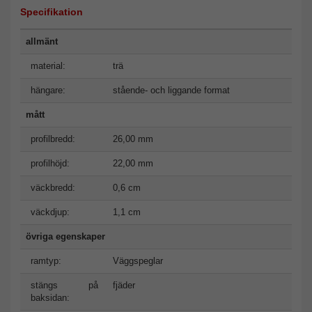
Specifikation
allmänt
material:
trä
hängare:
stående- och liggande format
mått
profilbredd:
26,00 mm
profilhöjd:
22,00 mm
väckbredd:
0,6 cm
väckdjup:
1,1 cm
övriga egenskaper
ramtyp:
Väggspeglar
stängs på
fjäder
baksidan: