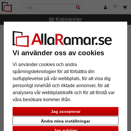
Kategorier
AllaRamar.se
Övriga produkter
Fotoalbum
Spiralalbum Cloth med 50 sidor för limning, 30x30 cm
Spiralalbum Cloth med 50 sidor
Vi använder oss av cookies
för limning, 30x30 cm
Vi använder cookies och andra
spårningsteknologier för att förbättra din
surfupplevelse på vår webbplats, för att visa dig
personligt innehåll och riktade annonser, för att
analysera vår webbplatstrafik och för att förstå var
våra besökare kommer ifrån.
Jag accepterar
Ändra mina inställningar
Tillbaka
Näst
Jag avböjer