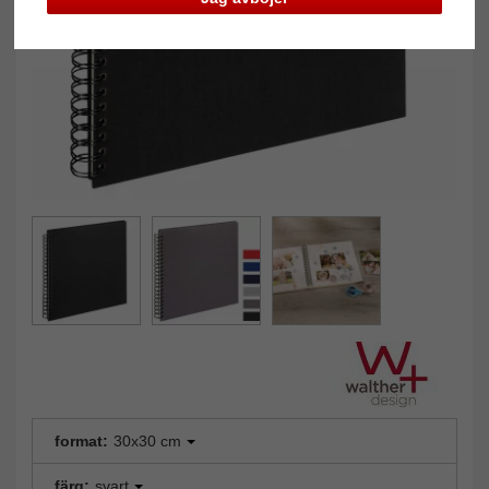
format:
30x30 cm
färg:
svart