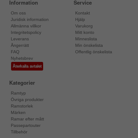
Information
Service
Om oss
Kontakt
Juridisk information
Hjälp
Allmänna villkor
Varukorg
Integritetspolicy
Mitt konto
Leverans
Minneslista
Ångerrätt
Min önskelista
FAQ
Offentlig önskelista
Nyhetsbrev
Återkalla avtalet
Kategorier
Ramtyp
Övriga produkter
Ramstorlek
Märken
Ramar efter mått
Passepartouter
Tillbehör