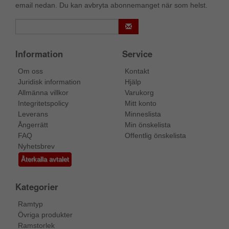
email nedan. Du kan avbryta abonnemanget när som helst.
Information
Service
Om oss
Kontakt
Juridisk information
Hjälp
Allmänna villkor
Varukorg
Integritetspolicy
Mitt konto
Leverans
Minneslista
Ångerrätt
Min önskelista
FAQ
Offentlig önskelista
Nyhetsbrev
Återkalla avtalet
Kategorier
Ramtyp
Övriga produkter
Ramstorlek