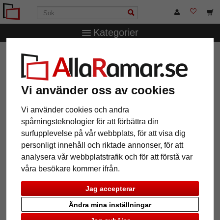
Kategorier
AllaRamar.se
Märken
Deknudt
Svart fotoram med
silverfärgad kant
Svart fotoram med silverfärgad
Vi använder oss av cookies
kant
Vi använder cookies och andra
spårningsteknologier för att förbättra din
surfupplevelse på vår webbplats, för att visa dig
personligt innehåll och riktade annonser, för att
analysera vår webbplatstrafik och för att förstå var
våra besökare kommer ifrån.
Jag accepterar
Ändra mina inställningar
Tillbaka
Näst