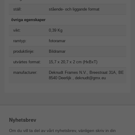
ställ:
stående- och liggande format
övriga egenskaper
vikt:
0,39 Kg
ramtyp:
fotoramar
produktlinje:
Bildramar
utvärtes format:
15,7 x 20,7 x 2 cm (HxBxT)
manufacturer:
Deknudt Frames N.V., Breestraat 31A, BE
8540 Deerlijk ,
deknudt@gmx.eu
Nyhetsbrev
Om du vill ta del av vårt nyhetsbrev, vänligen skriv in din