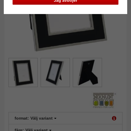
Jag avböjer
format:
Välj variant
färg:
Välj variant