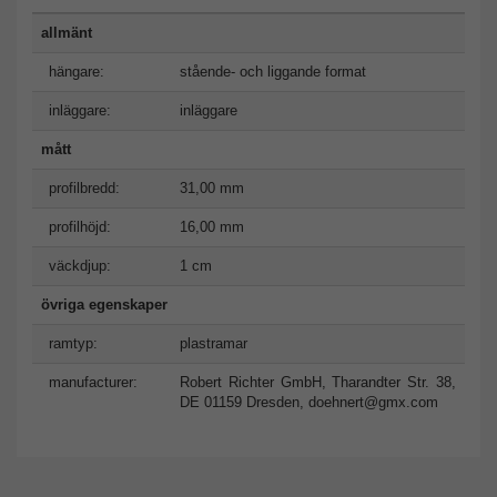
allmänt
hängare:
stående- och liggande format
inläggare:
inläggare
mått
profilbredd:
31,00 mm
profilhöjd:
16,00 mm
väckdjup:
1 cm
övriga egenskaper
ramtyp:
plastramar
manufacturer:
Robert Richter GmbH, Tharandter Str. 38,
DE 01159 Dresden,
doehnert@gmx.com