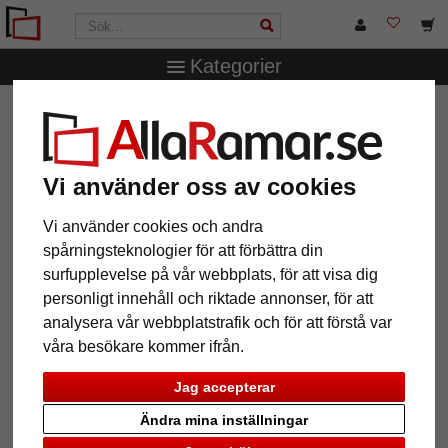
Kategorier
AllaRamar.se
Ramstorlek
Alla format
Plastram-
måttbeställd Arnos Grove
Plastram- måttbeställd Arnos
Vi använder oss av cookies
Grove
Vi använder cookies och andra
spårningsteknologier för att förbättra din
surfupplevelse på vår webbplats, för att visa dig
personligt innehåll och riktade annonser, för att
analysera vår webbplatstrafik och för att förstå var
våra besökare kommer ifrån.
Jag accepterar
Ändra mina inställningar
Tillbaka
Näst