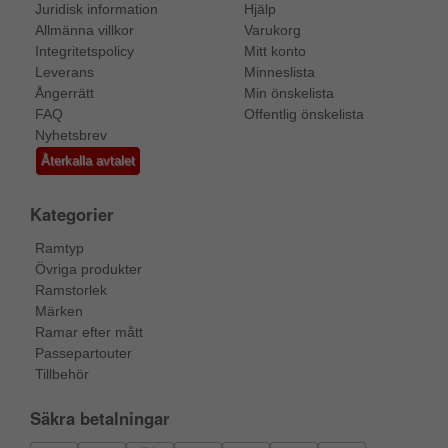
Juridisk information
Hjälp
Allmänna villkor
Varukorg
Integritetspolicy
Mitt konto
Leverans
Minneslista
Ångerrätt
Min önskelista
FAQ
Offentlig önskelista
Nyhetsbrev
Återkalla avtalet
Kategorier
Ramtyp
Övriga produkter
Ramstorlek
Märken
Ramar efter mått
Passepartouter
Tillbehör
Säkra betalningar