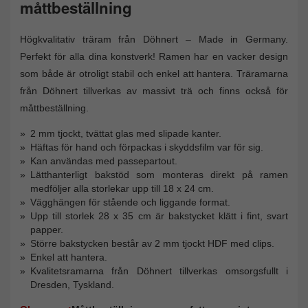
måttbeställning
Högkvalitativ träram från Döhnert – Made in Germany.
Perfekt för alla dina konstverk! Ramen har en vacker design
som både är otroligt stabil och enkel att hantera. Träramarna
från Döhnert tillverkas av massivt trä och finns också för
måttbeställning.
2 mm tjockt, tvättat glas med slipade kanter.
Häftas för hand och förpackas i skyddsfilm var för sig.
Kan användas med passepartout.
Lätthanterligt bakstöd som monteras direkt på ramen
medföljer alla storlekar upp till 18 x 24 cm.
Vägghängen för stående och liggande format.
Upp till storlek 28 x 35 cm är bakstycket klätt i fint, svart
papper.
Större bakstycken består av 2 mm tjockt HDF med clips.
Enkel att hantera.
Kvalitetsramarna från Döhnert tillverkas omsorgsfullt i
Dresden, Tyskland.