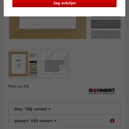
Jag avböjer
Ram av trä
färg:
Välj variant
glasart:
Välj variant