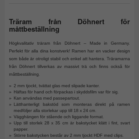
Träram från Döhnert för
måttbeställning
Högkvalitativ träram från Döhnert – Made in Germany.
Perfekt för alla dina konstverk! Ramen har en vacker design
som både är otroligt stabil och enkel att hantera. Träramarna
från Döhnert tillverkas av massivt trä och finns också för
måttbeställning.
2 mm tjockt, tvättat glas med slipade kanter.
Häftas för hand och förpackas i skyddsfilm var för sig.
Kan användas med passepartout.
Lätthanterligt bakstöd som monteras direkt på ramen
medföljer alla storlekar upp till 18 x 24 cm.
Vägghängen för stående och liggande format.
Upp till storlek 28 x 35 cm är bakstycket klätt i fint, svart
papper.
Större bakstycken består av 2 mm tjockt HDF med clips.