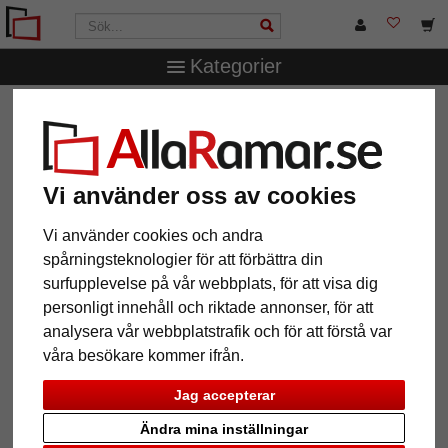
Kategorier
AllaRamar.se
Ramstorlek
Alla format
Träram-
måttbeställd Chancery Lane
Träram- måttbeställd Chancery
Vi använder oss av cookies
Lane
Vi använder cookies och andra
spårningsteknologier för att förbättra din
surfupplevelse på vår webbplats, för att visa dig
personligt innehåll och riktade annonser, för att
analysera vår webbplatstrafik och för att förstå var
våra besökare kommer ifrån.
Jag accepterar
Ändra mina inställningar
Tillbaka
Näst