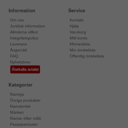
Information
Service
Om oss
Kontakt
Juridisk information
Hjälp
Allmänna villkor
Varukorg
Integritetspolicy
Mitt konto
Leverans
Minneslista
Ångerrätt
Min önskelista
FAQ
Offentlig önskelista
Nyhetsbrev
Återkalla avtalet
Kategorier
Ramtyp
Övriga produkter
Ramstorlek
Märken
Ramar efter mått
Passepartouter