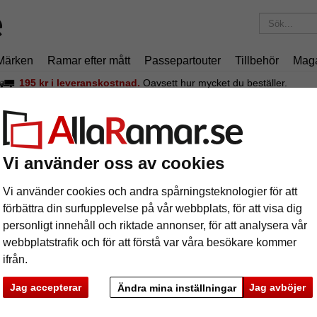
Märken
Ramar efter mått
Passepartouter
Tillbehör
Mag
195 kr
i leveranskostnad.
Oavsett hur mycket du beställer.
iniumram Quadro efter mått
uminiumram Quadro efter mått
Vi använder oss av cookies
En "allro
Vi använder cookies och andra spårningsteknologier för att
också måt
förbättra din surfupplevelse på vår webbplats, för att visa dig
personligt innehåll och riktade annonser, för att analysera vår
webbplatstrafik och för att förstå var våra besökare kommer
färg:
V
ifrån.
glasar
Jag accepterar
Jag avböjer
Ändra mina inställningar
ka
Nästa