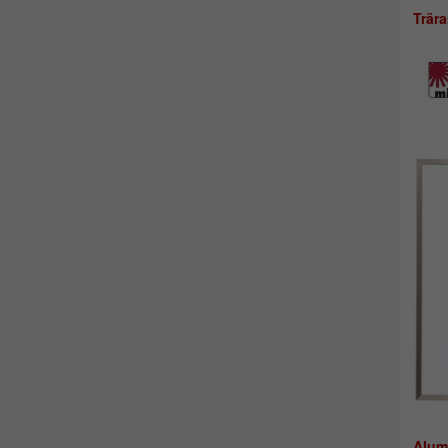
Trär
Alum