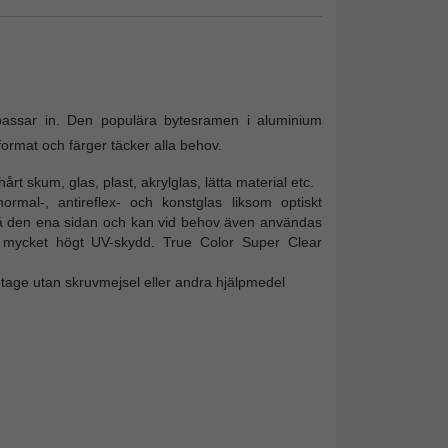
passar in. Den populära bytesramen i aluminium
ormat och färger täcker alla behov.
rt skum, glas, plast, akrylglas, lätta material etc.
normal-, antireflex- och konstglas liksom optiskt
 på den ena sidan och kan vid behov även användas
tt mycket högt UV-skydd. True Color Super Clear
tage utan skruvmejsel eller andra hjälpmedel