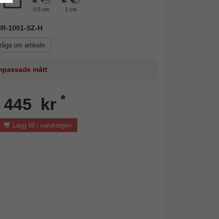
0,5 cm
1 cm
MIR-1001-SZ-H
råga om artikeln
 anpassade mått
*
n 445 kr
Lägg till i varukorgen