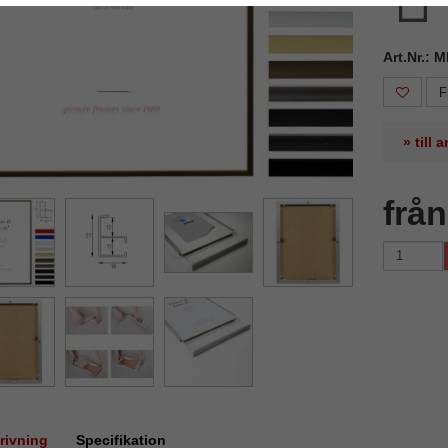
Art.Nr.: 
F
» till
frå
rivning
Specifikation