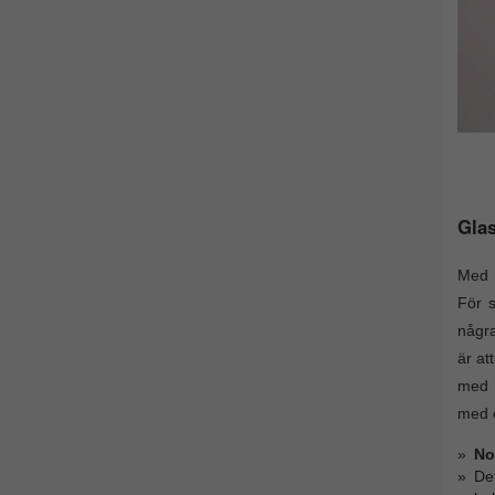
Glas
Med r
För s
några
är at
med m
med o
No
De