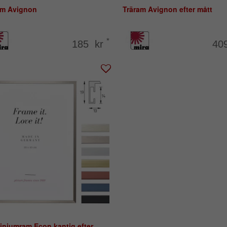
am Avignon
Träram Avignon efter mått
*
185 kr
40
iniumram Econ kantig efter