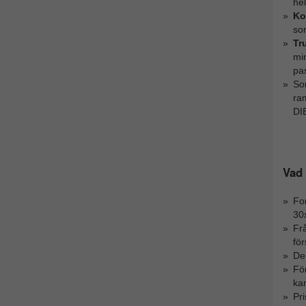
hel
Ko
som
Tr
mi
pa
So
ra
DIB
Vad 
For
30
Fr
fö
Den
För
kan
Pr