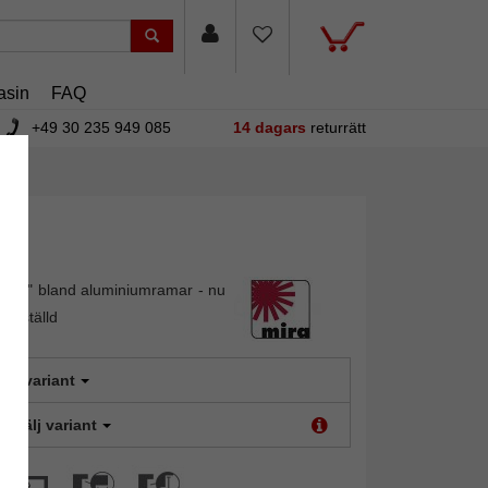
asin
FAQ
+49 30 235 949 085
14 dagars
returrätt
under" bland aluminiumramar - nu
tbeställd
älj variant
t:
Välj variant