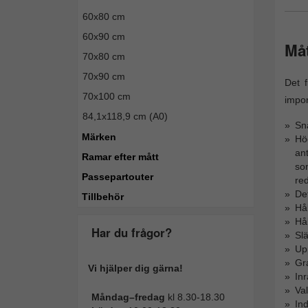
60x80 cm
60x90 cm
Må
70x80 cm
70x90 cm
Det 
70x100 cm
impon
84,1x118,9 cm (A0)
Sna
Märken
Hö
an
Ramar efter mått
so
Passepartouter
red
De
Tillbehör
Hål
Hål
Har du frågor?
Sl
Upp
Gra
Vi hjälper dig gärna!
Inr
Val
Måndag–fredag
kl 8.30-18.30
Ind