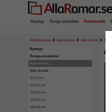
Ramtyp
Övriga produkter
Ramstorlek
AllaRamar.se
Ramstorlek
Alla format
Alum
Ramtyp
Al
Övriga produkter
Ramstorlek
Alla format
9x13 cm
10x15 cm
13x18 cm
15x20 cm
18x18 cm
Tillba