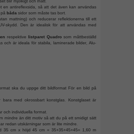
set blir mjölkigt och matt.
et en antireflexsida, så att det även kan användas
m på
båda
sidor som måste tas bort.
tan mattning) och reducerar reflektionerna till ett
 UV-skydd. Den är idealisk för att användas med
men
respektive
listparet Quadro
som måttbeställd
och är ideala för stabila, laminerade bilder, Alu-
format ska du uppge ditt bildformat För en bild på
r bara med okrossbart konstglas. Konstglaset är
r och individuella format.
m mindre än ditt motiv så att du på ett smidigt sätt
r redan utskärningar som är lite mindre.
redd 35 cm x höjd 45 cm = 35+35+45+45= 1,60 m