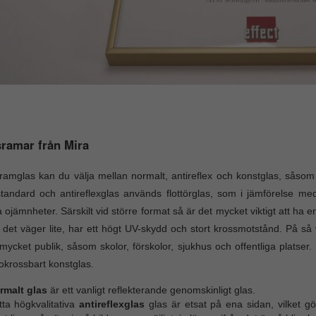
ramar från Mira
amglas kan du välja mellan normalt, antireflex och konstglas, såsom o
tandard och antireflexglas används flottörglas, som i jämförelse med 
 ojämnheter. Särskilt vid större format så är det mycket viktigt att ha
t det väger lite, har ett högt UV-skydd och stort krossmotstånd. På 
ycket publik, såsom skolor, förskolor, sjukhus och offentliga platse
krossbart konstglas.
rmalt glas
är ett vanligt reflekterande genomskinligt glas.
tta högkvalitativa
antireflexglas
glas är etsat på ena sidan, vilket gö