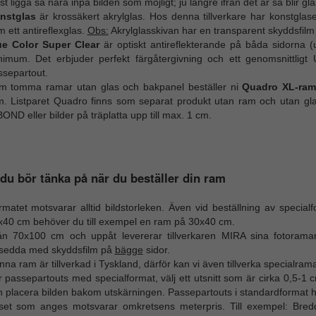
st ligga så nära inpå bilden som möjligt; ju längre ifrån det är så blir gla
nstglas
är krossäkert akrylglas. Hos denna tillverkare har konstglas
 ett antireflexglas.
Obs:
Akrylglasskivan har en transparent skyddsfil
ue Color Super Clear
är optiskt antireflekterande på båda sidorna (u
nimum. Det erbjuder perfekt färgåtergivning och ett genomsnittligt
ssepartout.
m tomma ramar utan glas och bakpanel beställer ni
Quadro XL-ra
m. Listparet Quadro finns som separat produkt utan ram och utan glas 
OND eller bilder på träplatta upp till max. 1 cm.
du bör tänka på när du beställer din ram
matet motsvarar alltid bildstorleken. Även vid beställning av special
x40 cm behöver du till exempel en ram på 30x40 cm.
ån 70x100 cm och uppåt levererar tillverkaren MIRA sina fotorama
rsedda med skyddsfilm på
bägge
sidor.
na ram är tillverkad i Tyskland, därför kan vi även tillverka specialrama
 passepartouts med specialformat, välj ett utsnitt som är cirka 0,5-1 c
 placera bilden bakom utskärningen. Passepartouts i standardformat ha
iset som anges motsvarar omkretsens meterpris. Till exempel: B