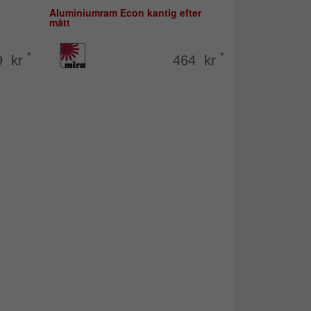
Aluminiumram Econ kantig efter
mått
*
*
9 kr
464 kr