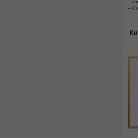
om
Obs
Ku