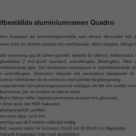
ttbeställda aluminiumramen Quadro
finns knappast ett användningsområde som denna allrounder inte 
erar med sin diskret rundade list med klassisk, tidlös elegans. Många f
bb inramning upp till 10mm tjocklek. Idealisk för dibond, målarbrädor, hå
gkvalitativt 2 mm-tjockt standard antireflexglas (flottörglas). Med 
tireflekterande glas. Det okrossbara konstglaset är antireflekterande
m antireflexglas. Dessutom erbjuder det okrossbara plastglaset e
ucerar reflektioner till ett minimum med perfekt färgåtergivning.
t patenterade hörnpassningssystemet möjliggör ett lätt och snabbt mon
kammaren gör att profilen är ytterst stabil
lbara fjädrar håller objektet permanent pressat mot glasrutan.
ät 2mm-tjock slät HDF-bakpanel.
hängningshål i profilen
tis extra djup: ca 5 mm
amning upp till 3 meters sidlängd möjlig.
fritt: separat stativ för formaten 10x15 cm till 20x30 cm tillgängligt.
ividuellt förpackad i folie med skyddshörn.