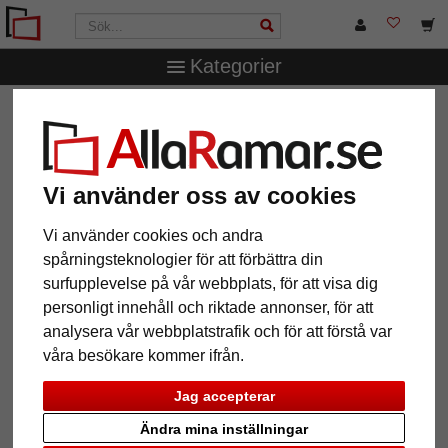
Kategorier
AllaRamar.se
Ramstorlek
Alla format
Barockram
Cassis efter mått
Barockram Cassis efter mått
Vi använder oss av cookies
Vi använder cookies och andra
spårningsteknologier för att förbättra din
surfupplevelse på vår webbplats, för att visa dig
personligt innehåll och riktade annonser, för att
analysera vår webbplatstrafik och för att förstå var
våra besökare kommer ifrån.
Jag accepterar
Tillbaka
Näst
Ändra mina inställningar