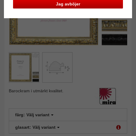
Jag avböjer
Barockram i utmärkt kvalitet.
färg:
Välj variant
glasart:
Välj variant