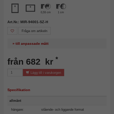
0,55 cm
1 cm
Art.Nr.: MIR-94001-SZ-H
Fråga om artikeln
» till anpassade mått
*
från 682 kr
Lägg till i varukorgen
Specifikation
allmänt
hängare:
stående- och liggande format