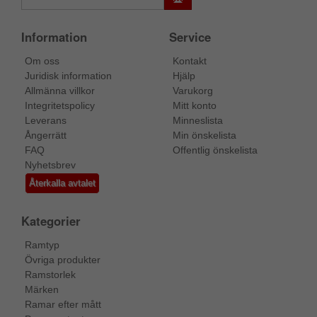
Information
Service
Om oss
Kontakt
Juridisk information
Hjälp
Allmänna villkor
Varukorg
Integritetspolicy
Mitt konto
Leverans
Minneslista
Ångerrätt
Min önskelista
FAQ
Offentlig önskelista
Nyhetsbrev
Återkalla avtalet
Kategorier
Ramtyp
Övriga produkter
Ramstorlek
Märken
Ramar efter mått