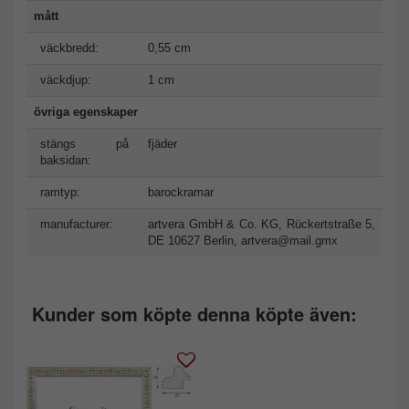
mått
väckbredd:
0,55 cm
väckdjup:
1 cm
övriga egenskaper
stängs på
fjäder
baksidan:
ramtyp:
barockramar
manufacturer:
artvera GmbH & Co. KG, Rückertstraße 5,
DE 10627 Berlin,
artvera@mail.gmx
Kunder som köpte denna köpte även: