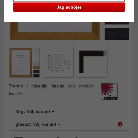
Jag avböjer
Träram i tidsenlig design och utmärkt
kvalitet.
färg:
Välj variant
glasart:
Välj variant