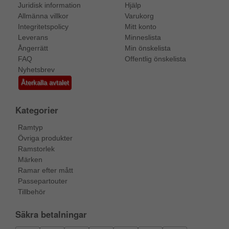
Juridisk information
Hjälp
Allmänna villkor
Varukorg
Integritetspolicy
Mitt konto
Leverans
Minneslista
Ångerrätt
Min önskelista
FAQ
Offentlig önskelista
Nyhetsbrev
Återkalla avtalet
Kategorier
Ramtyp
Övriga produkter
Ramstorlek
Märken
Ramar efter mått
Passepartouter
Tillbehör
Säkra betalningar