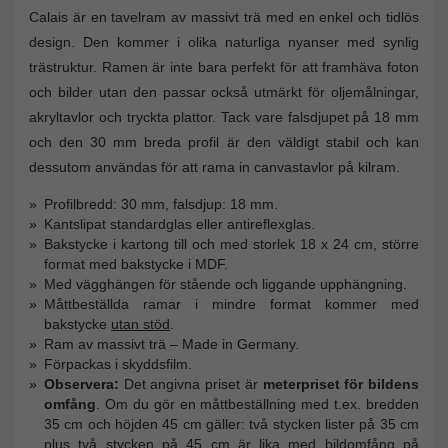
Calais är en tavelram av massivt trä med en enkel och tidlös
design. Den kommer i olika naturliga nyanser med synlig
trästruktur. Ramen är inte bara perfekt för att framhäva foton
och bilder utan den passar också utmärkt för oljemålningar,
akryltavlor och tryckta plattor. Tack vare falsdjupet på 18 mm
och den 30 mm breda profil är den väldigt stabil och kan
dessutom användas för att rama in canvastavlor på kilram.
Profilbredd: 30 mm, falsdjup: 18 mm.
Kantslipat standardglas eller antireflexglas.
Bakstycke i kartong till och med storlek 18 x 24 cm, större
format med bakstycke i MDF.
Med vägghängen för stående och liggande upphängning.
Måttbeställda ramar i mindre format kommer med
bakstycke
utan stöd
.
Ram av massivt trä – Made in Germany.
Förpackas i skyddsfilm.
Observera:
Det angivna priset är
meterpriset för bildens
omfång
. Om du gör en måttbeställning med t.ex. bredden
35 cm och höjden 45 cm gäller: två stycken lister på 35 cm
plus två stycken på 45 cm är lika med bildomfång på