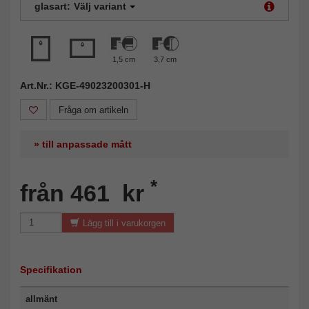
glasart:
Välj variant
1,5 cm
3,7 cm
Art.Nr.: KGE-49023200301-H
Fråga om artikeln
» till anpassade mått
*
från 461 kr
Lägg till i varukorgen
Specifikation
allmänt