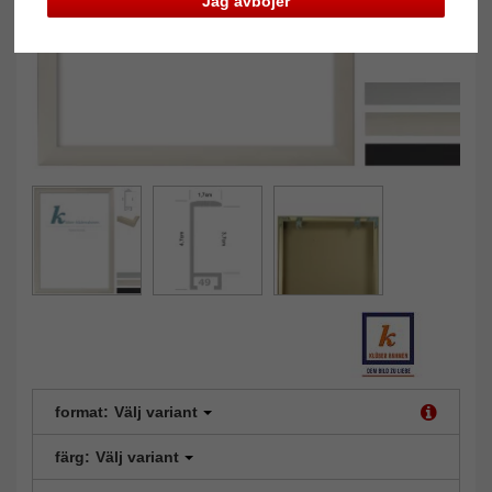
Jag avböjer
format:
Välj variant
färg:
Välj variant