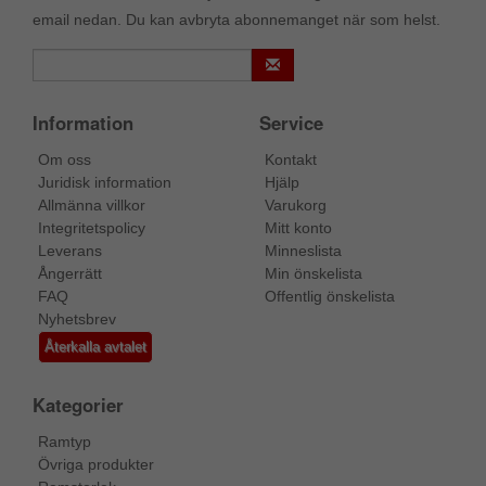
email nedan. Du kan avbryta abonnemanget när som helst.
Information
Service
Om oss
Kontakt
Juridisk information
Hjälp
Allmänna villkor
Varukorg
Integritetspolicy
Mitt konto
Leverans
Minneslista
Ångerrätt
Min önskelista
FAQ
Offentlig önskelista
Nyhetsbrev
Återkalla avtalet
Kategorier
Ramtyp
Övriga produkter