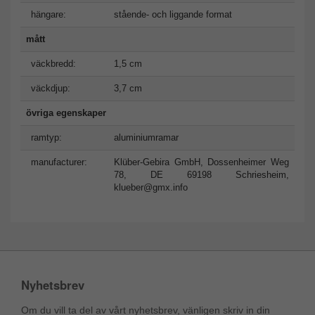
hängare:
stående- och liggande format
mått
väckbredd:
1,5 cm
väckdjup:
3,7 cm
övriga egenskaper
ramtyp:
aluminiumramar
manufacturer:
Klüber-Gebira GmbH, Dossenheimer Weg
78, DE 69198 Schriesheim,
klueber@gmx.info
Nyhetsbrev
Om du vill ta del av vårt nyhetsbrev, vänligen skriv in din