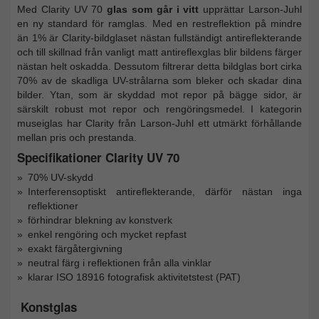
Med Clarity UV 70
glas som går i vitt
upprättar Larson-Juhl
en ny standard för ramglas. Med en restreflektion på mindre
än 1% är Clarity-bildglaset nästan fullständigt antireflekterande
och till skillnad från vanligt matt antireflexglas blir bildens färger
nästan helt oskadda. Dessutom filtrerar detta bildglas bort cirka
70% av de skadliga UV-strålarna som bleker och skadar dina
bilder. Ytan, som är skyddad mot repor på bägge sidor, är
särskilt robust mot repor och rengöringsmedel. I kategorin
museiglas har Clarity från Larson-Juhl ett utmärkt förhållande
mellan pris och prestanda.
Specifikationer Clarity UV 70
70% UV-skydd
Interferensoptiskt antireflekterande, därför nästan inga
reflektioner
förhindrar blekning av konstverk
enkel rengöring och mycket repfast
exakt färgåtergivning
neutral färg i reflektionen från alla vinklar
klarar ISO 18916 fotografisk aktivitetstest (PAT)
Konstglas