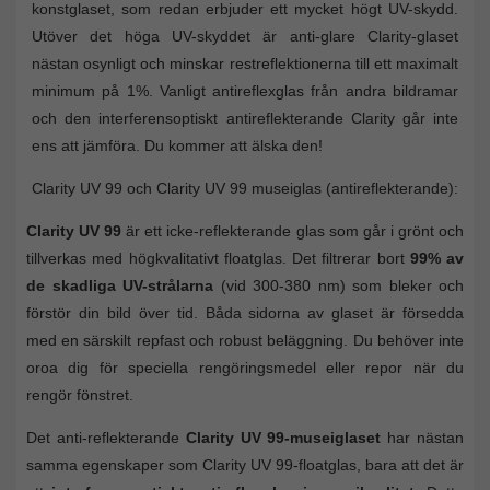
konstglaset, som redan erbjuder ett mycket högt UV-skydd.
Utöver det höga UV-skyddet är anti-glare Clarity-glaset
nästan osynligt och minskar restreflektionerna till ett maximalt
minimum på 1%. Vanligt antireflexglas från andra bildramar
och den interferensoptiskt antireflekterande Clarity går inte
ens att jämföra. Du kommer att älska den!
Clarity UV 99 och Clarity UV 99 museiglas (antireflekterande):
Clarity UV 99
är ett icke-reflekterande glas som går i grönt och
tillverkas med högkvalitativt floatglas. Det filtrerar bort
99% av
de skadliga UV-strålarna
(vid 300-380 nm) som bleker och
förstör din bild över tid. Båda sidorna av glaset är försedda
med en särskilt repfast och robust beläggning. Du behöver inte
oroa dig för speciella rengöringsmedel eller repor när du
rengör fönstret.
Det anti-reflekterande
Clarity UV 99-museiglaset
har nästan
samma egenskaper som Clarity UV 99-floatglas, bara att det är