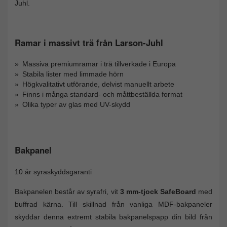
Juhl.
Ramar i massivt trä från Larson-Juhl
Massiva premiumramar i trä tillverkade i Europa
Stabila lister med limmade hörn
Högkvalitativt utförande, delvist manuellt arbete
Finns i många standard- och måttbeställda format
Olika typer av glas med UV-skydd
Bakpanel
10 år syraskyddsgaranti
Bakpanelen består av syrafri, vit
3 mm-tjock SafeBoard
med
buffrad kärna. Till skillnad från vanliga MDF-bakpaneler
skyddar denna extremt stabila bakpanelspapp din bild från