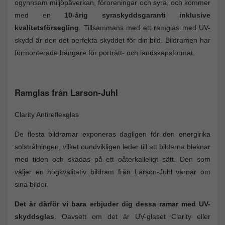
ogynnsam miljöpåverkan, föroreningar och syra, och kommer
med en
10-årig syraskyddsgaranti inklusive
kvalitetsförsegling
. Tillsammans med ett ramglas med UV-
skydd är den det perfekta skyddet för din bild. Bildramen har
förmonterade hängare för porträtt- och landskapsformat.
Ramglas från Larson-Juhl
Clarity Antireflexglas
De flesta bildramar exponeras dagligen för den energirika
solstrålningen, vilket oundvikligen leder till att bilderna bleknar
med tiden och skadas på ett oåterkalleligt sätt. Den som
väljer en högkvalitativ bildram från Larson-Juhl värnar om
sina bilder.
Det är därför vi bara erbjuder dig dessa ramar med UV-
skyddsglas
. Oavsett om det är UV-glaset Clarity eller