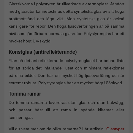
Glasskivorna i polystyren är tillverkade av termoplast. Jämfört
med glasrutor kännetecknas detta syntetiska glas av sitt höga
brottmotstånd och låga vikt. Men syntetiskt glas är också
känsligare för repor. Den höga ljusöverföringen är på samma
nivå som jämförbara normala glasrutor. Polystyrenglas har ett
mycket högt UV-skydd.
Konstglas (antireflekterande)
Ytan på det antireflekterande polystyrenglaset har behandlats
för att sprida det infallande ljuset och minimera reflektioner
på dina bilder. Den har en mycket hög ljusöverföring och är
extremt robust. Polystyrenglas har ett mycket högt UV-skydd.
Tomma ramar
De tomma ramarna levereras utan glas och utan bakvägg,
och passar bäst till att rama in spända kilramar eller
lamineringar.
Vill du veta mer om de olika ramarna? Lär artikeln
"Glastyper