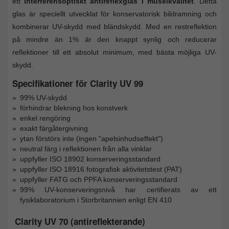
ett
interferensoptiskt antireflexglas i museikvalitet
. Detta
glas är speciellt utvecklat för konservatorisk bildramning och
kombinerar UV-skydd med bländskydd. Med en restreflektion
på mindre än 1% är den knappt synlig och reducerar
reflektioner till ett absolut minimum, med bästa möjliga UV-
skydd.
Specifikationer för Clarity UV 99
99% UV-skydd
förhindrar blekning hos konstverk
enkel rengöring
exakt färgåtergivning
ytan förstörs inte (ingen "apelsinhudseffekt")
neutral färg i reflektionen från alla vinklar
uppfyller ISO 18902 konserveringsstandard
uppfyller ISO 18916 fotografisk aktivitetstest (PAT)
uppfyller FATG och PPFA konserveringsstandard
99% UV-konserveringsnivå har certifierats av ett
fysiklaboratorium i Storbritannien enligt EN 410
Clarity UV 70 (antireflekterande)