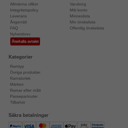
Allmänna villkor
Varukorg
Integritetspolicy
Mitt konto
Leverans
Minneslista
Ångerrätt
Min önskelista
FAQ
Offentlig önskelista
Nyhetsbrev
Återkalla avtalet
Kategorier
Ramtyp
Övriga produkter
Ramstorlek
Märken
Ramar efter mått
Passepartouter
Tillbehör
Säkra betalningar