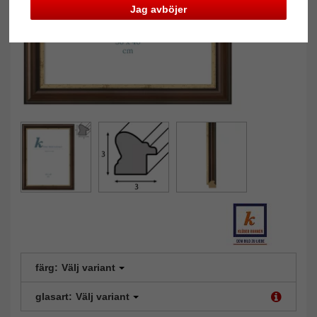
Jag avböjer
färg:
Välj variant
glasart:
Välj variant