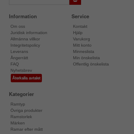
Information
Service
Om oss
Kontakt
Juridisk information
Hjälp
Allmänna villkor
Varukorg
Integritetspolicy
Mitt konto
Leverans
Minneslista
Ångerrätt
Min önskelista
FAQ
Offentlig önskelista
Nyhetsbrev
Återkalla avtalet
Kategorier
Ramtyp
Övriga produkter
Ramstorlek
Märken
Ramar efter mått