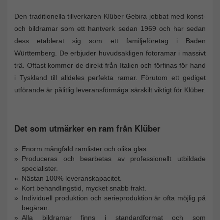
Den traditionella tillverkaren Klüber Gebira jobbat med konst-
och bildramar som ett hantverk sedan 1969 och har sedan
dess etablerat sig som ett familjeföretag i Baden
Württemberg. De erbjuder huvudsakligen fotoramar i massivt
trä. Oftast kommer de direkt från Italien och förfinas för hand
i Tyskland till alldeles perfekta ramar. Förutom ett gediget
utförande är pålitlig leveransförmåga särskilt viktigt för Klüber.
Det som utmärker en ram från Klüber
Enorm mångfald ramlister och olika glas.
Produceras och bearbetas av professionellt utbildade
specialister.
Nästan 100% leveranskapacitet.
Kort behandlingstid, mycket snabb frakt.
Individuell produktion och serieproduktion är ofta möjlig på
begäran.
Alla bildramar finns i standardformat och som