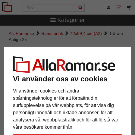
Kategorier
AllaRamar.se
Ramstorlek
42x59,4 cm (A2)
Träram
Antigo 25
Träram Antigo 25
Vi använder oss av cookies
Vi använder cookies och andra
spårningsteknologier för att förbättra din
surfupplevelse på vår webbplats, för att visa dig
personligt innehåll och riktade annonser, för att
analysera vår webbplatstrafik och för att förstå var
Tillbaka
Näst
våra besökare kommer ifrån.