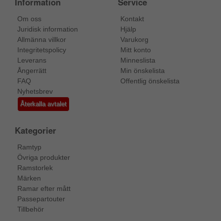
Information
Service
Om oss
Kontakt
Juridisk information
Hjälp
Allmänna villkor
Varukorg
Integritetspolicy
Mitt konto
Leverans
Minneslista
Ångerrätt
Min önskelista
FAQ
Offentlig önskelista
Nyhetsbrev
Återkalla avtalet
Kategorier
Ramtyp
Övriga produkter
Ramstorlek
Märken
Ramar efter mått
Passepartouter
Tillbehör