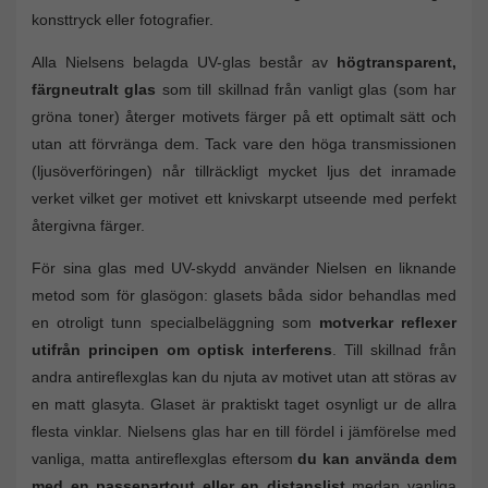
konsttryck eller fotografier.
Alla Nielsens belagda UV-glas består av
högtransparent,
färgneutralt glas
som till skillnad från vanligt glas (som har
gröna toner) återger motivets färger på ett optimalt sätt och
utan att förvränga dem. Tack vare den höga transmissionen
(ljusöverföringen) når tillräckligt mycket ljus det inramade
verket vilket ger motivet ett knivskarpt utseende med perfekt
återgivna färger.
För sina glas med UV-skydd använder Nielsen en liknande
metod som för glasögon: glasets båda sidor behandlas med
en otroligt tunn specialbeläggning som
motverkar reflexer
utifrån principen om optisk interferens
. Till skillnad från
andra antireflexglas kan du njuta av motivet utan att störas av
en matt glasyta. Glaset är praktiskt taget osynligt ur de allra
flesta vinklar. Nielsens glas har en till fördel i jämförelse med
vanliga, matta antireflexglas eftersom
du kan använda dem
med en passepartout eller en distanslist
medan vanliga