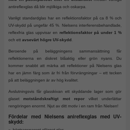
antireflexglas då blir mjölkiga och oskarpa.
Vanligt standardglas har en reflektionsfaktor på ca 8 % och
UV-skydd på ungefär 45 %. Nielsens interferensbehandlade,
reflexfria glas uppvisar en
reflektionsfaktor på under 1 %
och ett
avsevärt högre UV-skydd
.
Beroende på beläggningens sammansättning får
reflektionerna en diskret blåaktig eller grön nyans. Du
kommer snabbt att märka att reflektioner på Nielsens glas
har en jämn färg som är fri från förvrängningar – ett tecken
på att beläggningen är av hög kvalitet.
Avslutningsvis får glasskivan ett skyddande lager som gör
glaset
motståndskraftigt mot repor
vilket underlättar
rengöringen enormt. Njut av ditt motiv i en ram från Nielsen!
Fördelar med Nielsens anireflexglas med UV-
skydd:
högtransparent ofärgat glas