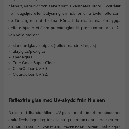
hållbart, varaktigt och säkert sätt. Exempelvis utgör UV-strålar
från dagsljus eller belysning en risk för dina tavlor eftersom
de får färgerna att blekna. För att du ska kunna förebygga
detta erbjuder vi även premiumglas till premiumramarna. Du
kan välja mellan:
standardglas/floatglas (reflekterande klarglas)
akrylglas/plexiglas
spegelglas
True Color Super Clear
ClearColour UV 60
ClearColour UV 92.
Reflexfria glas med UV-skydd från Nielsen
Nielsen tillhandahåller UV-glas med interferensbaserad
antireflexbeläggning för alla slags inramningar – oavsett om
du vill rama in konstverk, teckningar, bilder, målningar,