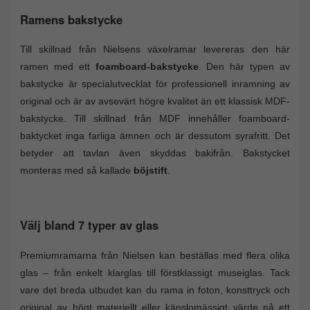
Ramens bakstycke
Till skillnad från Nielsens växelramar levereras den här
ramen med ett
foamboard-bakstycke
. Den här typen av
bakstycke är specialutvecklat för professionell inramning av
original och är av avsevärt högre kvalitet än ett klassisk MDF-
bakstycke. Till skillnad från MDF innehåller foamboard-
baktycket inga farliga ämnen och är dessutom syrafritt. Det
betyder att tavlan även skyddas bakifrån. Bakstycket
monteras med så kallade
böjstift
.
Välj bland 7 typer av glas
Premiumramarna från Nielsen kan beställas med flera olika
glas – från enkelt klarglas till förstklassigt museiglas. Tack
vare det breda utbudet kan du rama in foton, konsttryck och
original av högt materiellt eller känslomässigt värde på ett