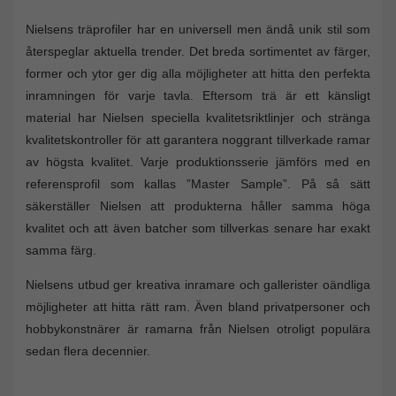
Nielsens träprofiler har en universell men ändå unik stil som
återspeglar aktuella trender. Det breda sortimentet av färger,
former och ytor ger dig alla möjligheter att hitta den perfekta
inramningen för varje tavla. Eftersom trä är ett känsligt
material har Nielsen speciella kvalitetsriktlinjer och stränga
kvalitetskontroller för att garantera noggrant tillverkade ramar
av högsta kvalitet. Varje produktionsserie jämförs med en
referensprofil som kallas ”Master Sample”. På så sätt
säkerställer Nielsen att produkterna håller samma höga
kvalitet och att även batcher som tillverkas senare har exakt
samma färg.
Nielsens utbud ger kreativa inramare och gallerister oändliga
möjligheter att hitta rätt ram. Även bland privatpersoner och
hobbykonstnärer är ramarna från Nielsen otroligt populära
sedan flera decennier.