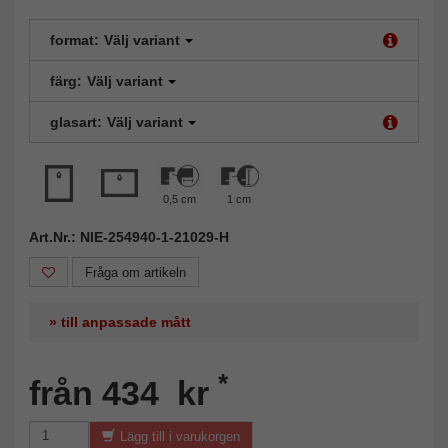
format:
Välj variant
färg:
Välj variant
glasart:
Välj variant
0,5 cm
1 cm
Art.Nr.: NIE-254940-1-21029-H
Fråga om artikeln
» till anpassade mått
*
från 434 kr
Lägg till i varukorgen