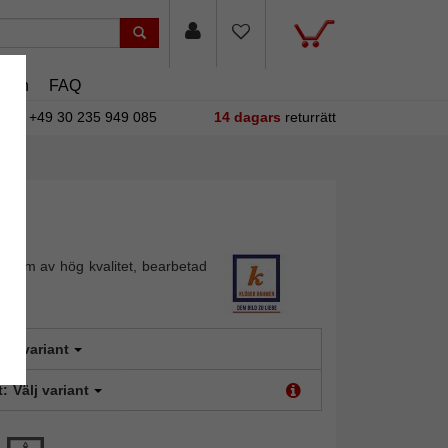
asin
FAQ
+49 30 235 949 085
14 dagars
returrätt
k ram av hög kvalitet, bearbetad
älj variant
t:
Välj variant