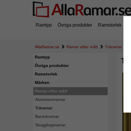
Ramtyp
Övriga produkter
Ramstorlek
M
AllaRamar.se
Ramar efter mått
Träramar
Ramtyp
Tr
Övriga produkter
Ramstorlek
Märken
Ramar efter mått
Aluminiumramar
Träramar
Barockramar
Skuggfogsramar
Tillba