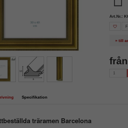
Art.Nr.: 
F
» till
frå
rivning
Specifikation
tbeställda träramen Barcelona