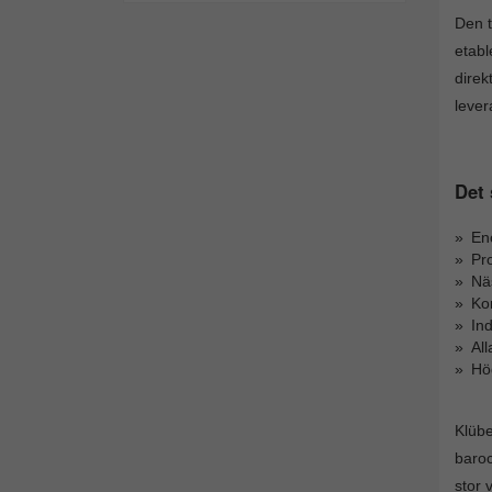
Den t
etabl
direk
lever
Det 
Eno
Pro
Nä
Kor
Ind
All
Hög
Klübe
baroc
stor 