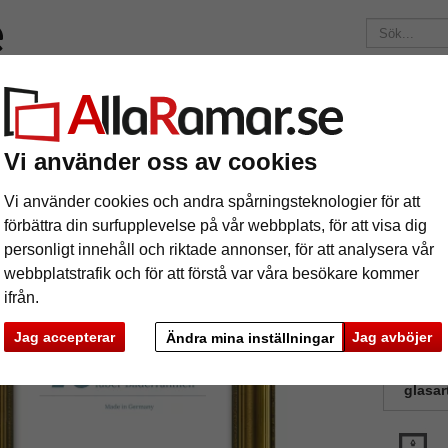
ärken
Ramar efter mått
Passepartouter
Tillbehör
Mag
195 kr
i leveranskostnad.
Oavsett hur mycket du beställer.
Vi använder oss av cookies
Träram Barcelona efter mått
äram Barcelona efter mått
Vi använder cookies och andra spårningsteknologier för att
förbättra din surfupplevelse på vår webbplats, för att visa dig
personligt innehåll och riktade annonser, för att analysera vår
En klassis
webbplatstrafik och för att förstå var våra besökare kommer
för hand.
ifrån.
Jag accepterar
Jag avböjer
Ändra mina inställningar
färg:
V
glasar
ka
Nästa