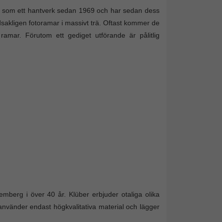
mar som ett hantverk sedan 1969 och har sedan dess
dsakligen fotoramar i massivt trä. Oftast kommer de
a ramar. Förutom ett gediget utförande är pålitlig
emberg i över 40 år. Klüber erbjuder otaliga olika
n använder endast högkvalitativa material och lägger