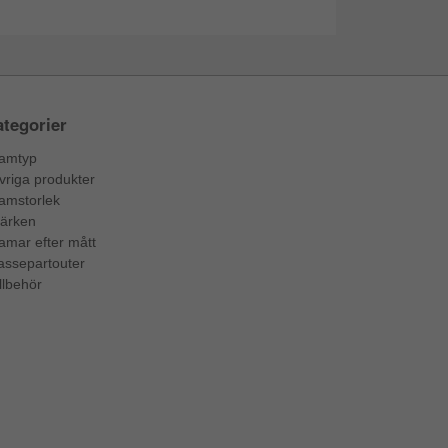
tegorier
amtyp
vriga produkter
amstorlek
ärken
amar efter mått
assepartouter
llbehör