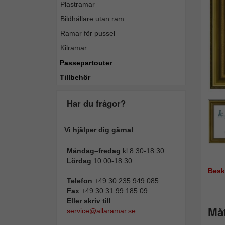
Plastramar
Bildhållare utan ram
Ramar för pussel
Kilramar
Passepartouter
Tillbehör
Har du frågor?
Vi hjälper dig gärna!
Måndag–fredag
kl 8.30-18.30
Lördag
10.00-18.30
Besk
Telefon
+49 30 235 949 085
Fax
+49 30 31 99 185 09
Eller skriv till
Måt
service@allaramar.se