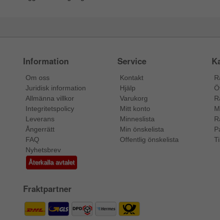
Information
Service
Ka
Om oss
Kontakt
R
Juridisk information
Hjälp
Ö
Allmänna villkor
Varukorg
R
Integritetspolicy
Mitt konto
M
Leverans
Minneslista
R
Ångerrätt
Min önskelista
P
FAQ
Offentlig önskelista
Ti
Nyhetsbrev
Återkalla avtalet
Fraktpartner