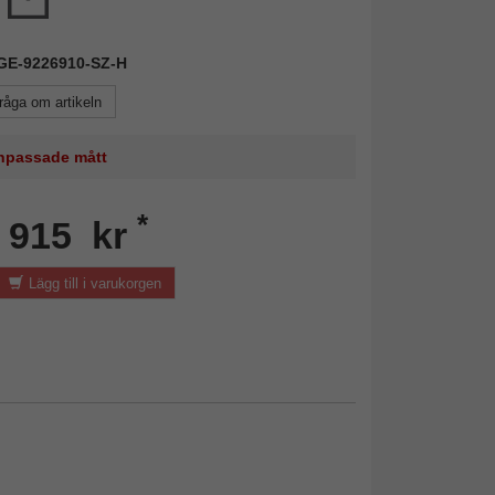
KGE-9226910-SZ-H
råga om artikeln
 anpassade mått
*
n 915 kr
Lägg till i varukorgen