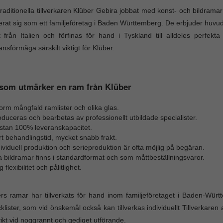
raditionella tillverkaren Klüber Gebira jobbat med konst- och bildra
erat sig som ett familjeföretag i Baden Württemberg. De erbjuder huvu
t från Italien och förfinas för hand i Tyskland till alldeles perfekt
ansförmåga särskilt viktigt för Klüber.
som utmärker en ram från Klüber
rm mångfald ramlister och olika glas.
duceras och bearbetas av professionellt utbildade specialister.
stan 100% leveranskapacitet.
t behandlingstid, mycket snabb frakt.
ividuell produktion och serieproduktion är ofta möjlig på begäran.
a bildramar finns i standardformat och som måttbeställningsvaror.
 flexibilitet och pålitlighet.
rs ramar har tillverkats för hand inom familjeföretaget i Baden-Württ
klister, som vid önskemål också kan tillverkas individuellt Tillverkare
vikt vid noggrannt och gediget utförande.