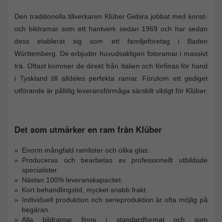
Den traditionella tillverkaren Klüber Gebira jobbat med konst-
och bildramar som ett hantverk sedan 1969 och har sedan
dess etablerat sig som ett familjeföretag i Baden
Württemberg. De erbjuder huvudsakligen fotoramar i massivt
trä. Oftast kommer de direkt från Italien och förfinas för hand
i Tyskland till alldeles perfekta ramar. Förutom ett gediget
utförande är pålitlig leveransförmåga särskilt viktigt för Klüber.
Det som utmärker en ram från Klüber
Enorm mångfald ramlister och olika glas.
Produceras och bearbetas av professionellt utbildade
specialister.
Nästan 100% leveranskapacitet.
Kort behandlingstid, mycket snabb frakt.
Individuell produktion och serieproduktion är ofta möjlig på
begäran.
Alla bildramar finns i standardformat och som