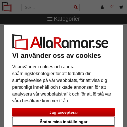
Kategorier
AllaRamar.se
Ramar efter mått
Träramar
Träram
Barlovento efter mått
Träram Barlovento efter mått
Vi använder oss av cookies
Vi använder cookies och andra
spårningsteknologier för att förbättra din
surfupplevelse på vår webbplats, för att visa dig
personligt innehåll och riktade annonser, för att
analysera vår webbplatstrafik och för att förstå var
våra besökare kommer ifrån.
Jag accepterar
Tillbaka
Näst
Ändra mina inställningar