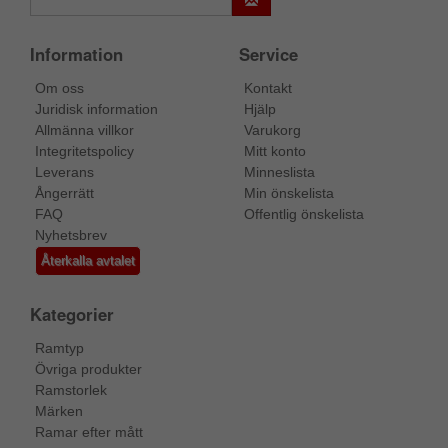
Information
Service
Om oss
Kontakt
Juridisk information
Hjälp
Allmänna villkor
Varukorg
Integritetspolicy
Mitt konto
Leverans
Minneslista
Ångerrätt
Min önskelista
FAQ
Offentlig önskelista
Nyhetsbrev
Återkalla avtalet
Kategorier
Ramtyp
Övriga produkter
Ramstorlek
Märken
Ramar efter mått