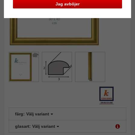
Jag avböjer
färg:
Välj variant
glasart:
Välj variant