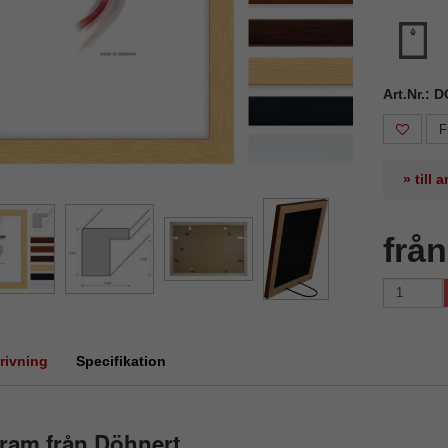
Art.Nr.: 
F
» till
frå
rivning
Specifikation
ram från Döhnert