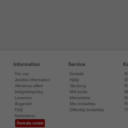
Information
Service
Ka
Om oss
Kontakt
R
Juridisk information
Hjälp
Ö
Allmänna villkor
Varukorg
R
Integritetspolicy
Mitt konto
M
Leverans
Minneslista
R
Ångerrätt
Min önskelista
P
FAQ
Offentlig önskelista
Ti
Nyhetsbrev
Återkalla avtalet