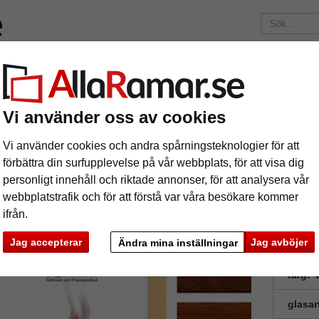
Märken
Ramar efter mått
Passepartouter
Tillbehör
Mag
195 kr
i leveranskostnad.
Oavsett hur mycket du beställer.
Vi använder oss av cookies
m Brent Cross
äram Brent Cross
Vi använder cookies och andra spårningsteknologier för att
förbättra din surfupplevelse på vår webbplats, för att visa dig
personligt innehåll och riktade annonser, för att analysera vår
webbplatstrafik och för att förstå var våra besökare kommer
ifrån.
Jag accepterar
Jag avböjer
Ändra mina inställningar
format
färg:
V
glasar
ka
Nästa