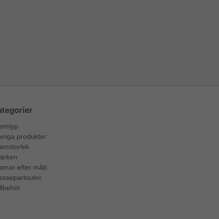
tegorier
amtyp
vriga produkter
amstorlek
ärken
amar efter mått
assepartouter
llbehör