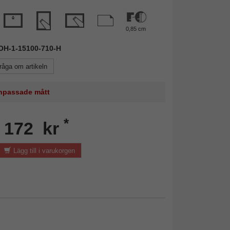
0,85 cm
DOH-1-15100-710-H
råga om artikeln
 anpassade mått
*
n 172 kr
Lägg till i varukorgen