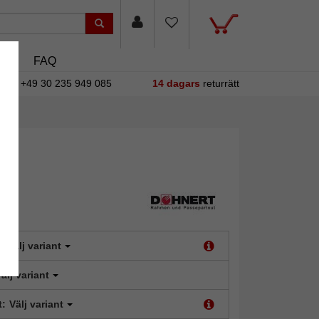
asin
FAQ
+49 30 235 949 085
14 dagars
returrätt
:
Välj variant
älj variant
t:
Välj variant