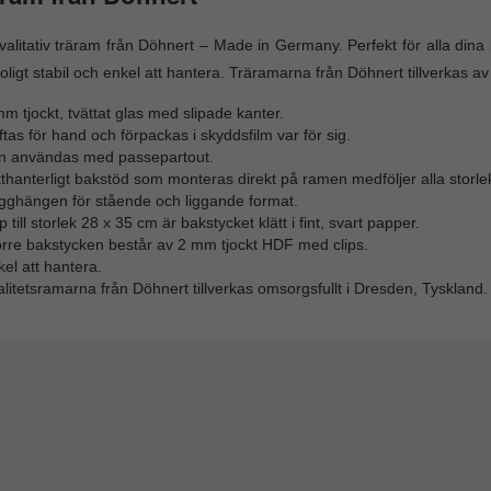
alitativ träram från Döhnert – Made in Germany. Perfekt för alla di
roligt stabil och enkel att hantera. Träramarna från Döhnert tillverkas av
m tjockt, tvättat glas med slipade kanter.
tas för hand och förpackas i skyddsfilm var för sig.
n användas med passepartout.
thanterligt bakstöd som monteras direkt på ramen medföljer alla storlek
gghängen för stående och liggande format.
 till storlek 28 x 35 cm är bakstycket klätt i fint, svart papper.
örre bakstycken består av 2 mm tjockt HDF med clips.
el att hantera.
litetsramarna från Döhnert tillverkas omsorgsfullt i Dresden, Tyskland.