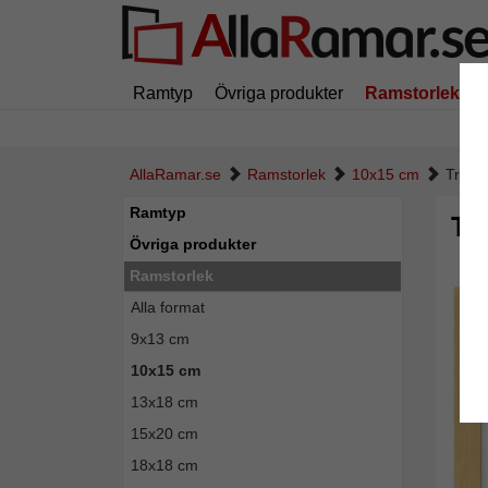
Ramtyp
Övriga produkter
Ramstorlek
AllaRamar.se
Ramstorlek
10x15 cm
Trära
Ramtyp
Tr
Övriga produkter
Ramstorlek
Alla format
9x13 cm
10x15 cm
13x18 cm
15x20 cm
18x18 cm
Tillba