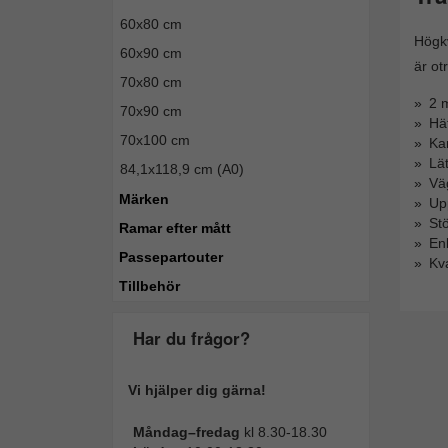
60x80 cm
Högkv
60x90 cm
är ot
70x80 cm
2 m
70x90 cm
Häf
70x100 cm
Ka
Lät
84,1x118,9 cm (A0)
Vä
Märken
Upp
St
Ramar efter mått
Enk
Passepartouter
Kva
Tillbehör
Har du frågor?
Vi hjälper dig gärna!
Måndag–fredag
kl 8.30-18.30