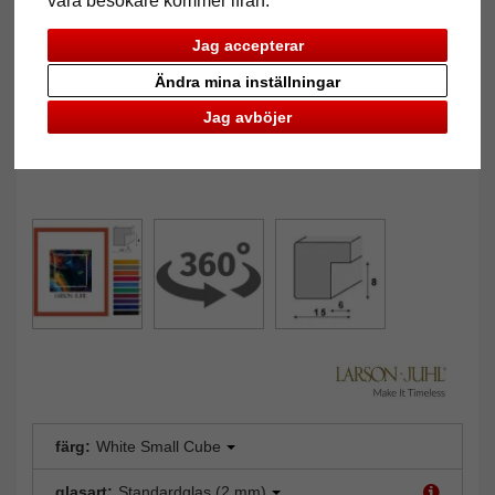
våra besökare kommer ifrån.
Jag accepterar
Ändra mina inställningar
Jag avböjer
färg:
White Small Cube
glasart:
Standardglas (2 mm)