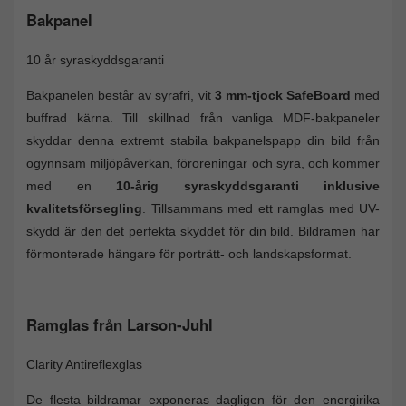
Bakpanel
10 år syraskyddsgaranti
Bakpanelen består av syrafri, vit
3 mm-tjock SafeBoard
med
buffrad kärna. Till skillnad från vanliga MDF-bakpaneler
skyddar denna extremt stabila bakpanelspapp din bild från
ogynnsam miljöpåverkan, föroreningar och syra, och kommer
med en
10-årig syraskyddsgaranti inklusive
kvalitetsförsegling
. Tillsammans med ett ramglas med UV-
skydd är den det perfekta skyddet för din bild. Bildramen har
förmonterade hängare för porträtt- och landskapsformat.
Ramglas från Larson-Juhl
Clarity Antireflexglas
De flesta bildramar exponeras dagligen för den energirika