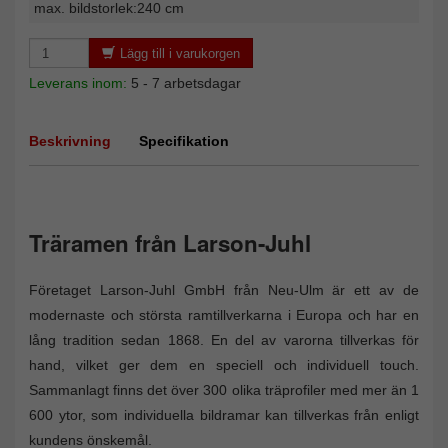
max. bildstorlek:240 cm
Lägg till i varukorgen
Leverans inom:
5 - 7 arbetsdagar
Beskrivning
Specifikation
Träramen från Larson-Juhl
Företaget Larson-Juhl GmbH från Neu-Ulm är ett av de
modernaste och största ramtillverkarna i Europa och har en
lång tradition sedan 1868. En del av varorna tillverkas för
hand, vilket ger dem en speciell och individuell touch.
Sammanlagt finns det över 300 olika träprofiler med mer än 1
600 ytor, som individuella bildramar kan tillverkas från enligt
kundens önskemål.