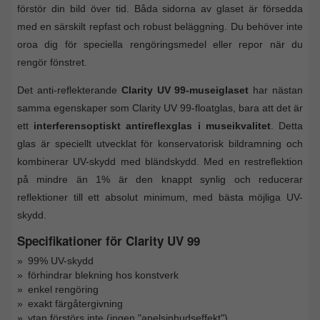
förstör din bild över tid. Båda sidorna av glaset är försedda
med en särskilt repfast och robust beläggning. Du behöver inte
oroa dig för speciella rengöringsmedel eller repor när du
rengör fönstret.
Det anti-reflekterande
Clarity UV 99-museiglaset
har nästan
samma egenskaper som Clarity UV 99-floatglas, bara att det är
ett
interferensoptiskt antireflexglas i museikvalitet
. Detta
glas är speciellt utvecklat för konservatorisk bildramning och
kombinerar UV-skydd med bländskydd. Med en restreflektion
på mindre än 1% är den knappt synlig och reducerar
reflektioner till ett absolut minimum, med bästa möjliga UV-
skydd.
Specifikationer för Clarity UV 99
99% UV-skydd
förhindrar blekning hos konstverk
enkel rengöring
exakt färgåtergivning
ytan förstörs inte (ingen "apelsinhudseffekt")