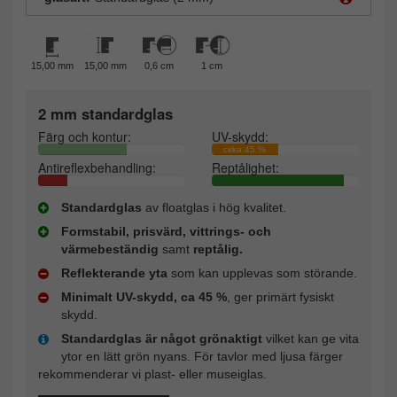
15,00 mm
15,00 mm
0,6 cm
1 cm
2 mm standardglas
Färg och kontur:
UV-skydd:
cirka 45 %
Antireflexbehandling:
Reptålighet:
Standardglas
av floatglas i hög kvalitet.
Formstabil, prisvärd, vittrings- och
värmebeständig
samt
reptålig.
Reflekterande yta
som kan upplevas som störande.
Minimalt UV-skydd, ca 45 %
, ger primärt fysiskt
skydd.
Standardglas är något grönaktigt
vilket kan ge vita
ytor en lätt grön nyans. För tavlor med ljusa färger
rekommenderar vi plast- eller museiglas.