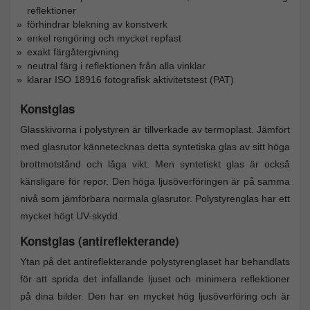
reflektioner
förhindrar blekning av konstverk
enkel rengöring och mycket repfast
exakt färgåtergivning
neutral färg i reflektionen från alla vinklar
klarar ISO 18916 fotografisk aktivitetstest (PAT)
Konstglas
Glasskivorna i polystyren är tillverkade av termoplast. Jämfört
med glasrutor kännetecknas detta syntetiska glas av sitt höga
brottmotstånd och låga vikt. Men syntetiskt glas är också
känsligare för repor. Den höga ljusöverföringen är på samma
nivå som jämförbara normala glasrutor. Polystyrenglas har ett
mycket högt UV-skydd.
Konstglas (antireflekterande)
Ytan på det antireflekterande polystyrenglaset har behandlats
för att sprida det infallande ljuset och minimera reflektioner
på dina bilder. Den har en mycket hög ljusöverföring och är