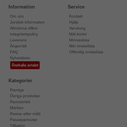
Information
Service
Om oss
Kontakt
Juridisk information
Hjälp
Allmänna villkor
Varukorg
Integritetspolicy
Mitt konto
Leverans
Minneslista
Ångerrätt
Min önskelista
FAQ
Offentlig önskelista
Nyhetsbrev
Återkalla avtalet
Kategorier
Ramtyp
Övriga produkter
Ramstorlek
Märken
Ramar efter mått
Passepartouter
Tillbehör