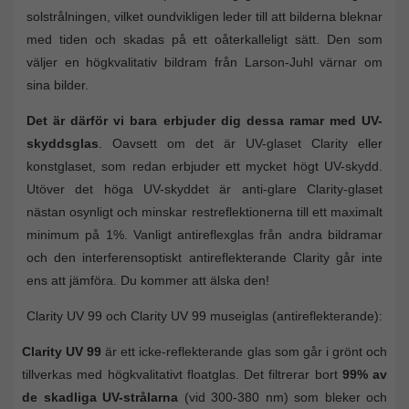
solstrålningen, vilket oundvikligen leder till att bilderna bleknar
med tiden och skadas på ett oåterkalleligt sätt. Den som
väljer en högkvalitativ bildram från Larson-Juhl värnar om
sina bilder.
Det är därför vi bara erbjuder dig dessa ramar med UV-
skyddsglas
. Oavsett om det är UV-glaset Clarity eller
konstglaset, som redan erbjuder ett mycket högt UV-skydd.
Utöver det höga UV-skyddet är anti-glare Clarity-glaset
nästan osynligt och minskar restreflektionerna till ett maximalt
minimum på 1%. Vanligt antireflexglas från andra bildramar
och den interferensoptiskt antireflekterande Clarity går inte
ens att jämföra. Du kommer att älska den!
Clarity UV 99 och Clarity UV 99 museiglas (antireflekterande):
Clarity UV 99
är ett icke-reflekterande glas som går i grönt och
tillverkas med högkvalitativt floatglas. Det filtrerar bort
99% av
de skadliga UV-strålarna
(vid 300-380 nm) som bleker och