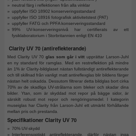
neutral färg i reflektionen från alla vinklar
uppfyller ISO 18902 konserveringsstandard
uppfyller ISO 18916 fotografisk aktivitetstest (PAT)
uppfyller FATG och PPFA konserveringsstandard
99% UV-konserveringsnivå har certifierats av ett
fysiklaboratorium i Storbritannien enligt EN 410
Clarity UV 70 (antireflekterande)
Med Clarity UV 70
glas som går i vitt
upprättar Larson-Juhl
en ny standard för ramglas. Med en restreflektion på mindre
än 1% är Clarity-bildglaset nästan fullständigt antireflekterande
och till skillnad från vanligt matt antireflexglas blir bildens färger
nästan helt oskadda. Dessutom filtrerar detta bildglas bort cirka
70% av de skadliga UV-strålarna som bleker och skadar dina
bilder. Ytan, som är skyddad mot repor på bägge sidor, är
särskilt robust mot repor och rengöringsmedel. I kategorin
museiglas har Clarity från Larson-Juhl ett utmärkt förhållande
mellan pris och prestanda.
Specifikationer Clarity UV 70
70% UV-skydd
Interferensoptiskt antireflekterande, därför nästan inga