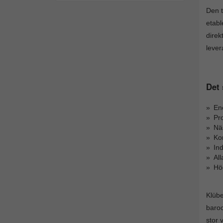
Den t
etabl
direk
lever
Det 
Eno
Pro
Nä
Kor
Ind
All
Hög
Klübe
baroc
stor 