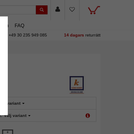
asin
FAQ
+49 30 235 949 085
14 dagars
returrätt
älj variant
t:
Välj variant