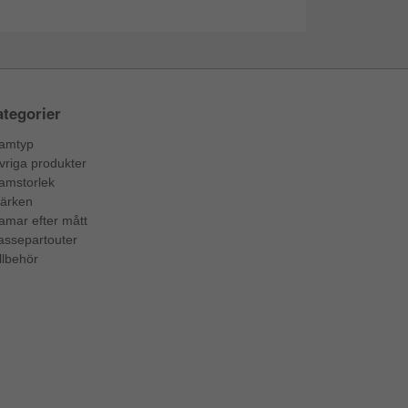
tegorier
amtyp
vriga produkter
amstorlek
ärken
amar efter mått
assepartouter
llbehör