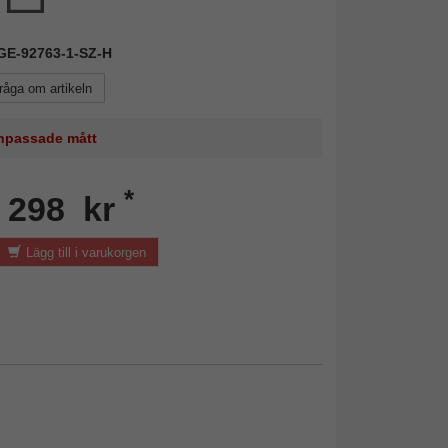
KGE-92763-1-SZ-H
råga om artikeln
 anpassade mått
*
n 298 kr
Lägg till i varukorgen