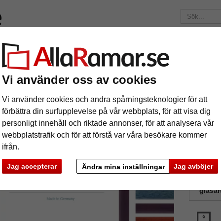
ärken
Ramar efter mått
Passepartouter
Tillbehör
Mag
195 kr
i leveranskostnad.
Oavsett hur mycket du beställer.
Vi använder oss av cookies
Träram Calvia efter mått
ram Calvia efter mått
Vi använder cookies och andra spårningsteknologier för att
förbättra din surfupplevelse på vår webbplats, för att visa dig
personligt innehåll och riktade annonser, för att analysera vår
webbplatstrafik och för att förstå var våra besökare kommer
ifrån.
Jag accepterar
Jag avböjer
Ändra mina inställningar
färg:
V
glasar
ka
Nästa