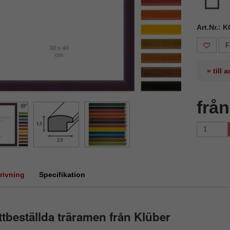
Art.Nr.: 
F
» till
frå
rivning
Specifikation
tbeställda träramen från Klüber