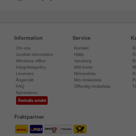
Information
Service
Ka
Om oss
Kontakt
R
Juridisk information
Hjälp
Ö
Allmänna villkor
Varukorg
R
Integritetspolicy
Mitt konto
M
Leverans
Minneslista
R
Ångerrätt
Min önskelista
P
FAQ
Offentlig önskelista
Ti
Nyhetsbrev
Återkalla avtalet
Fraktpartner