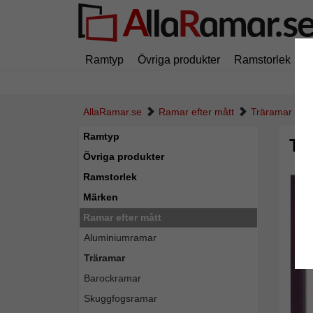
Ramtyp
Övriga produkter
Ramstorlek
M
AllaRamar.se
Ramar efter mått
Träramar
Ramtyp
Trä
Övriga produkter
Ramstorlek
Märken
Ramar efter mått
Aluminiumramar
Träramar
Barockramar
Skuggfogsramar
Tillba