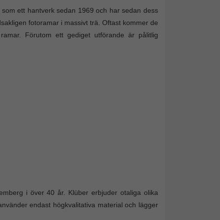
mar som ett hantverk sedan 1969 och har sedan dess
dsakligen fotoramar i massivt trä. Oftast kommer de
a ramar. Förutom ett gediget utförande är pålitlig
emberg i över 40 år. Klüber erbjuder otaliga olika
n använder endast högkvalitativa material och lägger