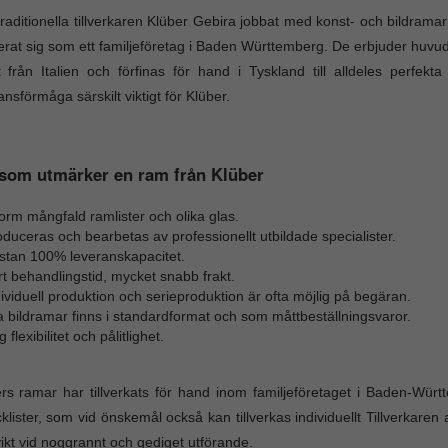
raditionella tillverkaren Klüber Gebira jobbat med konst- och bildra
erat sig som ett familjeföretag i Baden Württemberg. De erbjuder huvu
t från Italien och förfinas för hand i Tyskland till alldeles perfekt
ansförmåga särskilt viktigt för Klüber.
som utmärker en ram från Klüber
rm mångfald ramlister och olika glas.
duceras och bearbetas av professionellt utbildade specialister.
stan 100% leveranskapacitet.
t behandlingstid, mycket snabb frakt.
ividuell produktion och serieproduktion är ofta möjlig på begäran.
a bildramar finns i standardformat och som måttbeställningsvaror.
 flexibilitet och pålitlighet.
rs ramar har tillverkats för hand inom familjeföretaget i Baden-Württ
klister, som vid önskemål också kan tillverkas individuellt Tillverkare
vikt vid noggrannt och gediget utförande.