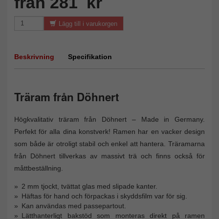
från 281 kr
Lägg till i varukorgen
Beskrivning
Specifikation
Träram från Döhnert
Högkvalitativ träram från Döhnert – Made in Germany.
Perfekt för alla dina konstverk! Ramen har en vacker design
som både är otroligt stabil och enkel att hantera. Träramarna
från Döhnert tillverkas av massivt trä och finns också för
måttbeställning.
2 mm tjockt, tvättat glas med slipade kanter.
Häftas för hand och förpackas i skyddsfilm var för sig.
Kan användas med passepartout.
Lätthanterligt bakstöd som monteras direkt på ramen