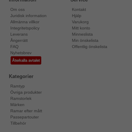
Om oss
Kontakt
Juridisk information
Hjälp
Allmänna villkor
Varukorg
Integritetspolicy
Mitt konto
Leverans
Minneslista
Ångerrätt
Min önskelista
FAQ
Offentlig önskelista
Nyhetsbrev
Återkalla avtalet
Kategorier
Ramtyp
Övriga produkter
Ramstorlek
Märken
Ramar efter mått
Passepartouter
Tillbehör