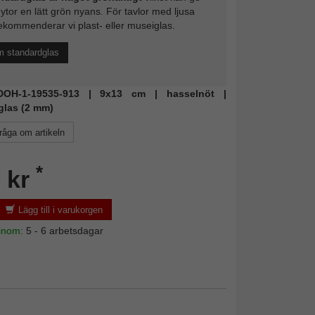
 ytor en lätt grön nyans. För tavlor med ljusa
ekommenderar vi plast- eller museiglas.
m standardglas
 DOH-1-19535-913 | 9x13 cm | hasselnöt |
glas (2 mm)
råga om artikeln
*
 kr
Lägg till i varukorgen
 inom:
5 - 6 arbetsdagar