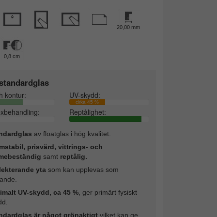
20,00 mm
0,8 cm
standardglas
h kontur:
UV-skydd:
cirka 45 %
exbehandling:
Reptålighet:
ndardglas
av floatglas i hög kvalitet.
mstabil, prisvärd, vittrings- och
mebeständig
samt
reptålig.
lekterande yta
som kan upplevas som
rande.
imalt UV-skydd, ca 45 %
, ger primärt fysiskt
dd.
ndardglas är något grönaktigt
vilket kan ge