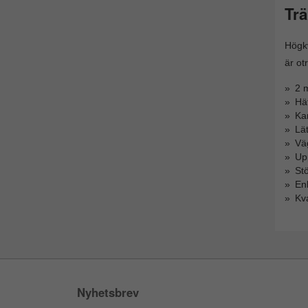
Trä
Högkv
är ot
2 m
Häf
Ka
Lät
Vä
Upp
St
Enk
Kva
Nyhetsbrev