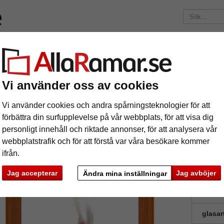
ärken
Ramar efter mått
Passepartouter
Tillbehör
Maga
195 kr
i leveranskostnad.
Oavsett hur mycket du beställer.
apham Common
Vi använder oss av cookies
äram Clapham Common
Vi använder cookies och andra spårningsteknologier för att
förbättra din surfupplevelse på vår webbplats, för att visa dig
personligt innehåll och riktade annonser, för att analysera vår
webbplatstrafik och för att förstå var våra besökare kommer
ifrån.
format
Jag accepterar
Jag avböjer
Ändra mina inställningar
färg:
h
glasar
ka
Nästa