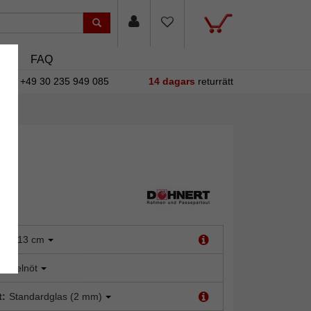
sin
FAQ
+49 30 235 949 085
14 dagars
returrätt
:
9x13 cm
asselnöt
t:
Standardglas (2 mm)