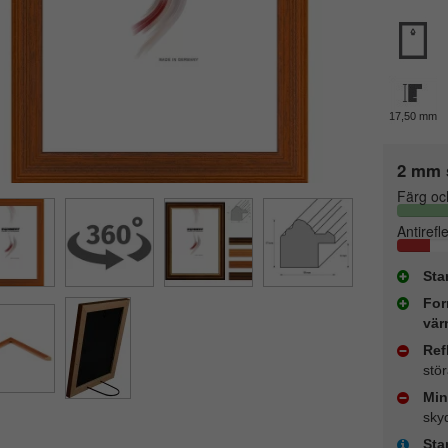
17,50 mm
2 mm 
Färg oc
Antirefl
Sta
For
vär
Ref
stö
Min
sky
Sta