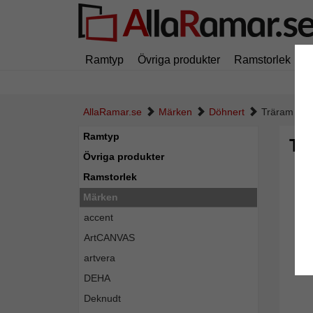
Ramtyp
Övriga produkter
Ramstorlek
M
AllaRamar.se
Märken
Döhnert
Träram Cl
Ramtyp
Tr
Övriga produkter
Ramstorlek
Märken
accent
ArtCANVAS
artvera
DEHA
Deknudt
Tillba