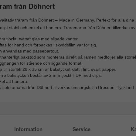
ram från Döhnert
alitativ träram från Döhnert – Made in Germany. Perfekt för alla di
roligt stabil och enkel att hantera. Träramarna från Döhnert tillverkas av
m tjockt, tvättat glas med slipade kanter.
tas för hand och förpackas i skyddsfilm var för sig.
n användas med passepartout.
thanterligt bakstöd som monteras direkt på ramen medföljer alla storlek
gghängen för stående och liggande format.
 till storlek 28 x 35 cm är bakstycket klätt i fint, svart papper.
örre bakstycken består av 2 mm tjockt HDF med clips.
el att hantera.
litetsramarna från Döhnert tillverkas omsorgsfullt i Dresden, Tyskland.
Information
Service
Ka