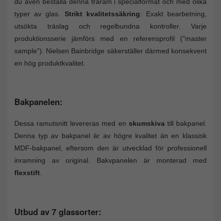
du även beställa denna träram i specialformat och med olika
typer av glas.
Strikt kvalitetssäkring
: Exakt bearbetning,
utsökta träslag och regelbundna kontroller. Varje
produktionsserie jämförs med en referensprofil ("master
sample"). Nielsen Bainbridge säkerställer därmed konsekvent
en hög produktkvalitet.
Bakpanelen:
Dessa ramutsnitt levereras med en
skumskiva
till bakpanel.
Denna typ av bakpanel är av högre kvalitet än en klassisk
MDF-bakpanel, eftersom den är utvecklad för professionell
inramning av original. Bakvpanelen är monterad med
flexstift
.
Utbud av 7 glassorter: