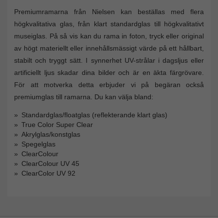
Premiumramarna från Nielsen kan beställas med flera
högkvalitativa glas, från klart standardglas till högkvalitativt
museiglas. På så vis kan du rama in foton, tryck eller original
av högt materiellt eller innehållsmässigt värde på ett hållbart,
stabilt och tryggt sätt. I synnerhet UV-strålar i dagsljus eller
artificiellt ljus skadar dina bilder och är en äkta färgrövare.
För att motverka detta erbjuder vi på begäran också
premiumglas till ramarna. Du kan välja bland:
Standardglas/floatglas (reflekterande klart glas)
True Color Super Clear
Akrylglas/konstglas
Spegelglas
ClearColour
ClearColour UV 45
ClearColor UV 92