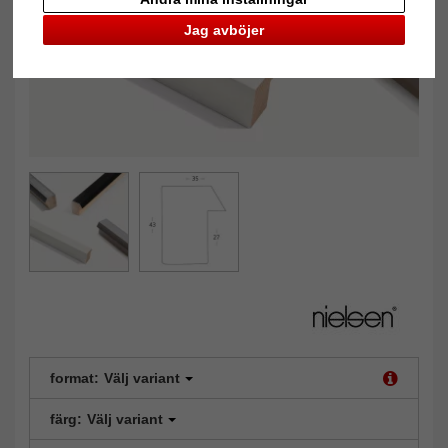
Jag avböjer
format:
Välj variant
färg:
Välj variant