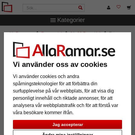
Kategorier
AllaRamar.se
Ramstorlek
21x29,7 cm (A4)
Träram
Contemporanea 35
Träram Contemporanea 35
Vi använder oss av cookies
Vi använder cookies och andra
spårningsteknologier för att förbättra din
surfupplevelse på vår webbplats, för att visa dig
personligt innehåll och riktade annonser, för att
analysera vår webbplatstrafik och för att förstå var
våra besökare kommer ifrån.
Jag accepterar
Tillbaka
Näst
Ändra mina inställningar