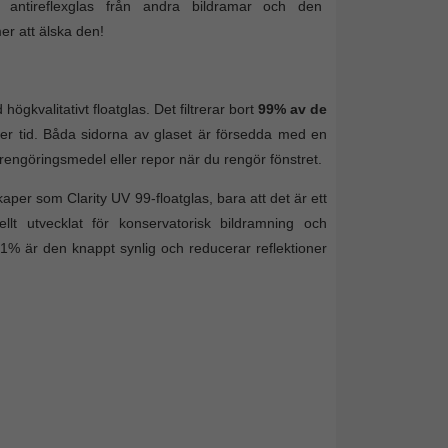
t antireflexglas från andra bildramar och den
er att älska den!
högkvalitativt floatglas. Det filtrerar bort
99% av de
er tid. Båda sidorna av glaset är försedda med en
 rengöringsmedel eller repor när du rengör fönstret.
r som Clarity UV 99-floatglas, bara att det är ett
ellt utvecklat för konservatorisk bildramning och
% är den knappt synlig och reducerar reflektioner