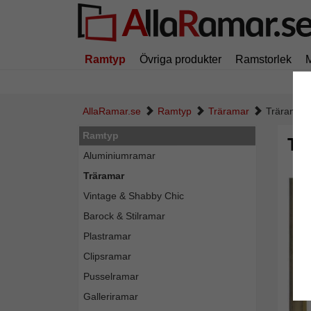
Ramtyp
Övriga produkter
Ramstorlek
AllaRamar.se
Ramtyp
Träramar
Träram DO
Ramtyp
Tr
Aluminiumramar
Träramar
Vintage & Shabby Chic
Barock & Stilramar
Plastramar
Clipsramar
Pusselramar
Galleriramar
Tillba