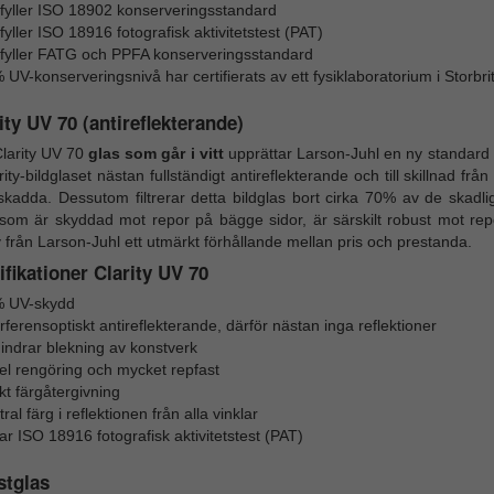
fyller ISO 18902 konserveringsstandard
yller ISO 18916 fotografisk aktivitetstest (PAT)
fyller FATG och PPFA konserveringsstandard
 UV-konserveringsnivå har certifierats av ett fysiklaboratorium i Storbr
ity UV 70 (antireflekterande)
larity UV 70
glas som går i vitt
upprättar Larson-Juhl en ny standard 
rity-bildglaset nästan fullständigt antireflekterande och till skillnad frå
skadda. Dessutom filtrerar detta bildglas bort cirka 70% av de skadl
 som är skyddad mot repor på bägge sidor, är särskilt robust mot rep
y från Larson-Juhl ett utmärkt förhållande mellan pris och prestanda.
fikationer Clarity UV 70
 UV-skydd
rferensoptiskt antireflekterande, därför nästan inga reflektioner
hindrar blekning av konstverk
el rengöring och mycket repfast
kt färgåtergivning
ral färg i reflektionen från alla vinklar
ar ISO 18916 fotografisk aktivitetstest (PAT)
stglas