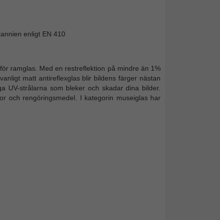
itannien enligt EN 410
för ramglas. Med en restreflektion på mindre än 1%
n vanligt matt antireflexglas blir bildens färger nästan
iga UV-strålarna som bleker och skadar dina bilder.
or och rengöringsmedel. I kategorin museiglas har