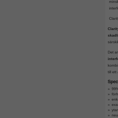
mins
inter
Clari
Clari
skadl
särski
Det an
inter
kombi
till e
Speci
99%
för
enk
exa
ytan
neut