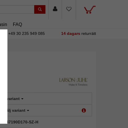
sin
FAQ
+49 30 235 949 085
14 dagars
returrätt
älj variant
t:
Välj variant
AIC-247190D170-SZ-H