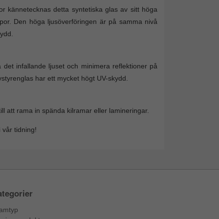
tor kännetecknas detta syntetiska glas av sitt höga
repor. Den höga ljusöverföringen är på samma nivå
kydd.
 det infallande ljuset och minimera reflektioner på
lystyrenglas har ett mycket högt UV-skydd.
 att rama in spända kilramar eller lamineringar.
 vår tidning!
tegorier
amtyp