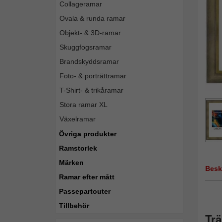
Collageramar
Ovala & runda ramar
Objekt- & 3D-ramar
Skuggfogsramar
Brandskyddsramar
Foto- & porträttramar
T-Shirt- & trikåramar
Stora ramar XL
Växelramar
Övriga produkter
Ramstorlek
Märken
Besk
Ramar efter mått
Passepartouter
Tillbehör
Trä