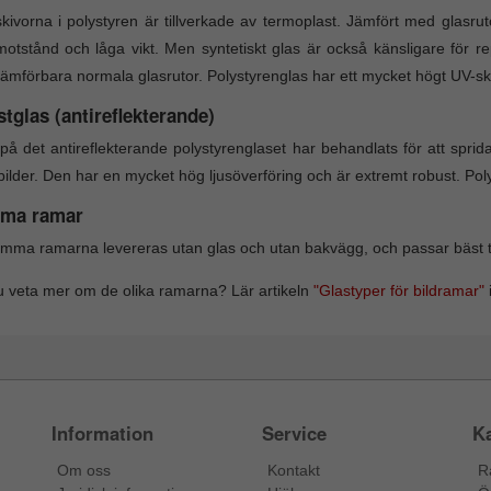
kivorna i polystyren är tillverkade av termoplast. Jämfört med glasru
motstånd och låga vikt. Men syntetiskt glas är också känsligare för 
ämförbara normala glasrutor. Polystyrenglas har ett mycket högt UV-s
tglas (antireflekterande)
på det antireflekterande polystyrenglaset har behandlats för att sprida
bilder. Den har en mycket hög ljusöverföring och är extremt robust. Po
ma ramar
mma ramarna levereras utan glas och utan bakvägg, och passar bäst till
du veta mer om de olika ramarna? Lär artikeln
"Glastyper för bildramar"
i
Information
Service
Ka
Om oss
Kontakt
R