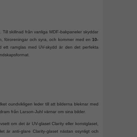
 Till skillnad från vanliga MDF-bakpaneler skyddar
an, föroreningar och syra, och kommer med en
10-
d ett ramglas med UV-skydd är den det perfekta
landskapsformat.
ket oundvikligen leder till att bilderna bleknar med
ildram från Larson-Juhl värnar om sina bilder.
vsett om det är UV-glaset Clarity eller konstglaset,
 är anti-glare Clarity-glaset nästan osynligt och