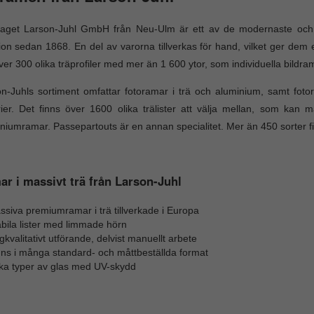
taget Larson-Juhl GmbH från Neu-Ulm är ett av de modernaste och s
tion sedan 1868. En del av varorna tillverkas för hand, vilket ger dem 
ver 300 olika träprofiler med mer än 1 600 ytor, som individuella bildra
n-Juhls sortiment omfattar fotoramar i trä och aluminium, samt fo
rier. Det finns över 1600 olika trälister att välja mellan, som kan m
niumramar. Passepartouts är en annan specialitet. Mer än 450 sorter fi
r i massivt trä från Larson-Juhl
siva premiumramar i trä tillverkade i Europa
bila lister med limmade hörn
kvalitativt utförande, delvist manuellt arbete
nns i många standard- och måttbeställda format
ika typer av glas med UV-skydd