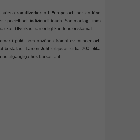
törsta ramtillverkarna i Europa och har en lång
en speciell och individuell touch. Sammanlagt finns
mar kan tillverkas från enligt kundens önskemål.
toramar i guld, som används främst av museer och
åttbeställas. Larson-Juhl erbjuder cirka 200 olika
nns tillgängliga hos Larson-Juhl.