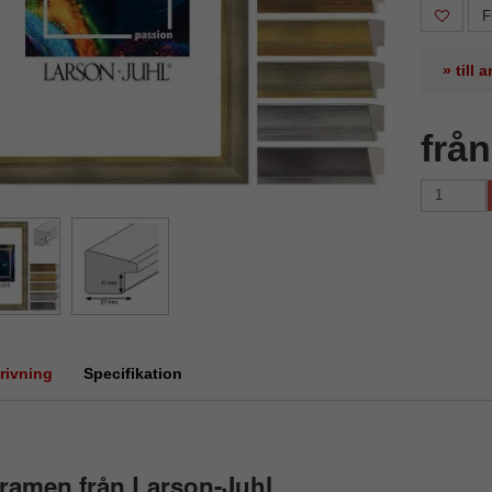
F
» till
frå
rivning
Specifikation
ramen från Larson-Juhl