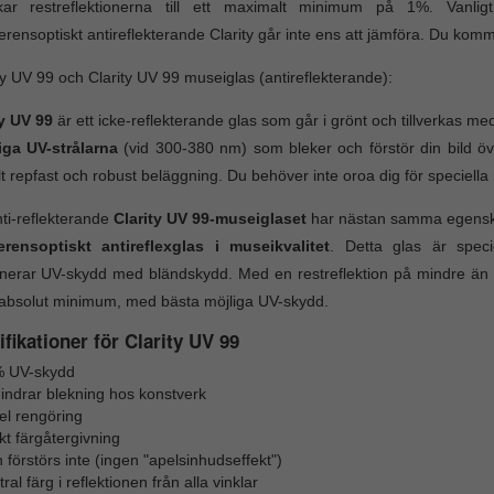
kar restreflektionerna till ett maximalt minimum på 1%. Vanlig
ferensoptiskt antireflekterande Clarity går inte ens att jämföra. Du komm
ty UV 99 och Clarity UV 99 museiglas (antireflekterande):
ty UV 99
är ett icke-reflekterande glas som går i grönt och tillverkas med 
iga UV-strålarna
(vid 300-380 nm) som bleker och förstör din bild öv
lt repfast och robust beläggning. Du behöver inte oroa dig för speciella
ti-reflekterande
Clarity UV 99-museiglaset
har nästan samma egenskape
ferensoptiskt antireflexglas i museikvalitet
. Detta glas är speci
nerar UV-skydd med bländskydd. Med en restreflektion på mindre än 1
tt absolut minimum, med bästa möjliga UV-skydd.
fikationer för Clarity UV 99
 UV-skydd
hindrar blekning hos konstverk
el rengöring
kt färgåtergivning
 förstörs inte (ingen "apelsinhudseffekt")
ral färg i reflektionen från alla vinklar