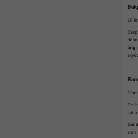
Bak
10 år
Bakpa
denna
årig
skydd
Ram
Clari
De fl
tiden
Det 
som r