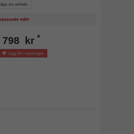
råga om artikeln
 anpassade mått
*
n 798 kr
Lägg till i varukorgen