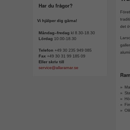
Har du frågor?
Före
tradi
Vi hjälper dig gärna!
det ö
Måndag–fredag
kl 8.30-18.30
Larso
Lördag
10.00-18.30
galle
Telefon
+49 30 235 949 085
alumi
Fax
+49 30 31 99 185 09
Eller skriv till
service@allaramar.se
Rama
Mas
Sta
Hög
Fi
Ol