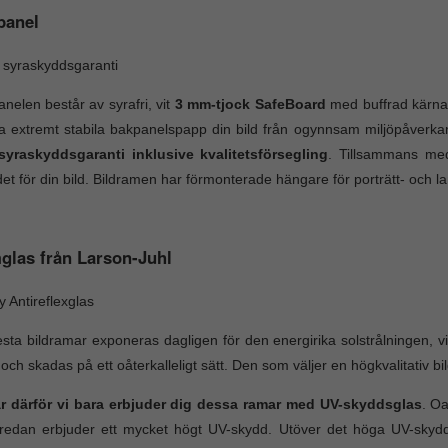
panel
 syraskyddsgaranti
nelen består av syrafri, vit
3 mm-tjock SafeBoard
med buffrad kärna.
 extremt stabila bakpanelspapp din bild från ogynnsam miljöpåverk
 syraskyddsgaranti inklusive kvalitetsförsegling
. Tillsammans me
et för din bild. Bildramen har förmonterade hängare för porträtt- och 
glas från Larson-Juhl
ty Antireflexglas
esta bildramar exponeras dagligen för den energirika solstrålningen, vil
 och skadas på ett oåterkalleligt sätt. Den som väljer en högkvalitativ b
är därför vi bara erbjuder dig dessa ramar med UV-skyddsglas
. Oa
edan erbjuder ett mycket högt UV-skydd. Utöver det höga UV-skyddet