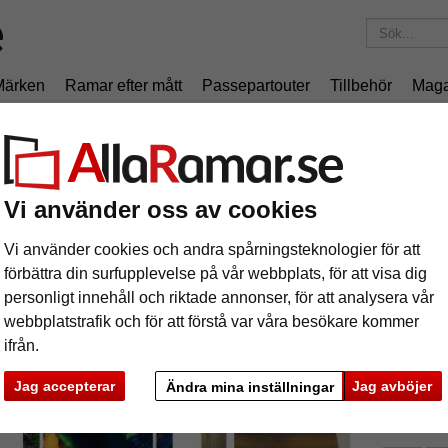
Märken
Ramar efter mått
Passepartouter
Tillbehör
Maga
195 kr
i leveranskostnad.
Oavsett hur mycket du beställer.
MUS 27- måttbeställd
äram DOMUS 27- måttbeställd
Vi använder oss av cookies
Vi använder cookies och andra spårningsteknologier för att
förbättra din surfupplevelse på vår webbplats, för att visa dig
personligt innehåll och riktade annonser, för att analysera vår
webbplatstrafik och för att förstå var våra besökare kommer
färg:
V
ifrån.
Jag accepterar
Jag avböjer
glasar
Ändra mina inställningar
Art.Nr.: 
ka
Nästa