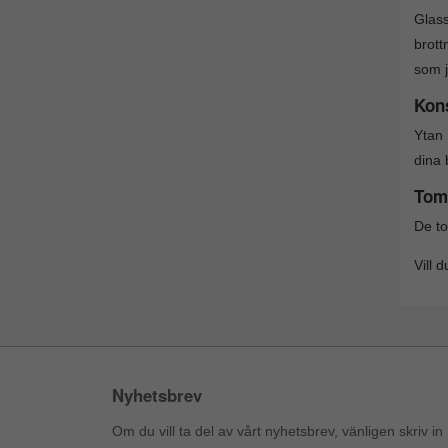
Glass
brott
som j
Kons
Ytan 
dina 
Tom
De to
Vill 
Nyhetsbrev
Om du vill ta del av vårt nyhetsbrev, vänligen skriv in