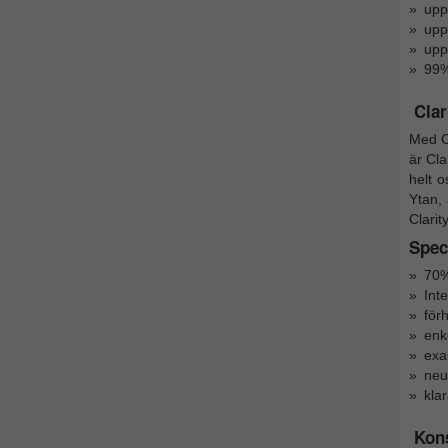
upp
uppf
upp
99%
Clar
Med C
är Cla
helt o
Ytan,
Clarit
Speci
70%
Inte
för
enk
exa
neut
klar
Kon